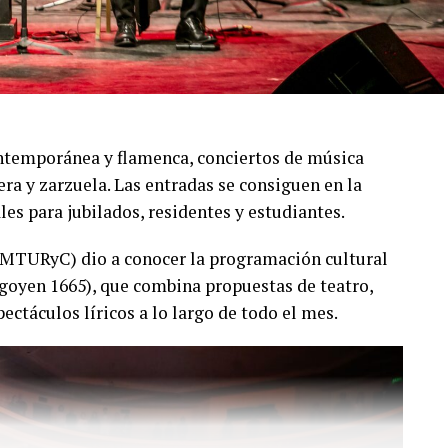
una nueva oportunidad para disfrutar de una
grada por Lola Gutiérrez Rey, Olivia Gutiérrez
llar, Milagros Mauti, Joaquín Zini, Ignacio
don y Maximiliano Soria, con asistencia técnica y
contemporánea y flamenca, conciertos de música
ción y una cuidada puesta escénica, capaz de
era y zarzuela. Las entradas se consiguen en la
o desde siempre como a quienes se acercan por
ales para jubilados, residentes y estudiantes.
EMTURyC) dio a conocer la programación cultural
igoyen 1665), que combina propuestas de teatro,
pectáculos líricos a lo largo de todo el mes.