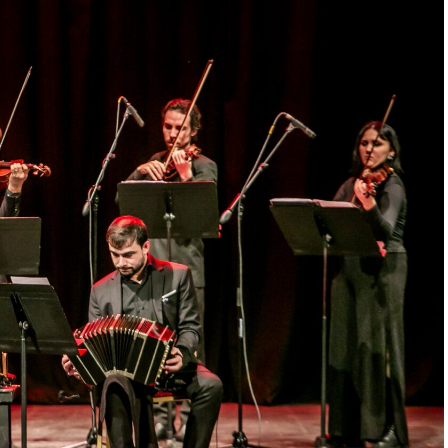
ntación renueva la experiencia. Detrás de cada
trabajo en equipo para emocionar y sorprender al
Furia fue distinguida con los Premios Estrella de
e Danza y con el Premio Faro de Oro 2024. Además,
uvieron el subcampeonato en el Mundial de Tango
al exterior tras participar del Festival Mood
uropa. Además, recibió la Declaración de Interés
orgada por el EMTURyC, y la
 aporte a la cultura local.