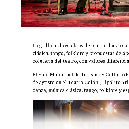
La función del domingo 16 de agosto será 
producción íntegramente marplatense, inte
Rey, Lourdes Posse, Candela Rugo, Luana Vi
Chazarreta, Gabriel Turtur, Cristian Saran
diseño de luces de Juan Manuel Alías.
La grilla incluye obras de teatro, danza 
Una propuesta que combina precisión, emo
clásica, tango, folklore y propuestas de óp
sorprender tanto a quienes siguen el tang
boletería del teatro, con valores diferenci
primera vez.
El Ente Municipal de Turismo y Cultura (
de agosto en el Teatro Colón (Hipólito Yr
danza, música clásica, tango, folklore y es