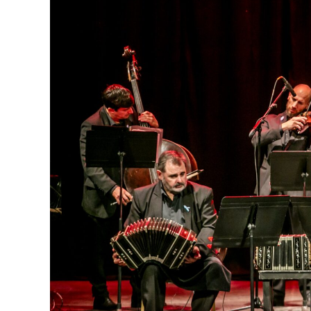
tengan ganas de volver, porque cada prese
función hay meses de ensayo y un enorme 
público", expresa Emmanuel Marín.
Con más de 20 años de trayectoria, Tango 
Mar 2024 y 2026 como Mejor Espectáculo d
Emmanuel Marín y Lola Gutiérrez Rey obt
de Buenos Aires.
La compañía también llevó su espectáculo 
Indigo, en India, y realizar una gira por E
Cultural como Embajadores Turísticos, ot
distinción Identidades Marplatenses por su