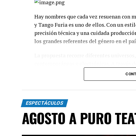
Hay nombres que cada vez resuenan con má
y Tango Furia es uno de ellos. Con un esti
precisión técnica y una cuidada producció
los grandes referentes del género en el paí
La propuesta recorre diferentes universos,
contemporáneas y electrónicas. A través de
espectáculo transita distintas emociones: 
CONT
toda la intensidad que caracteriza al 2x4.
Incluye más de diez cambios de vestuario,
diagonales, las acrobacias, los firuletes y
ESPECTÁCULOS
convierten cada cuadro en una demostració
AGOSTO A PURO TE
"Queremos que quienes todavía no conoce
emocionar a todas las generaciones. Y que