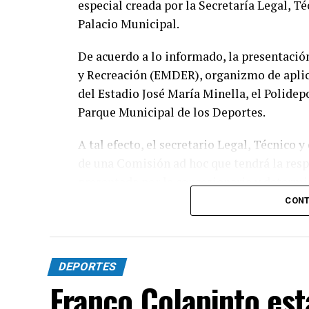
especial creada por la Secretaría Legal, T
Palacio Municipal.
De acuerdo a lo informado, la presentació
y Recreación (EMDER), organizmo de aplica
del Estadio José María Minella, el Polidep
Parque Municipal de los Deportes.
A tal efecto, el secretario Legal, Técnico 
de una Comisión ad hoc que tendrá la res
presentada por la concesionaria y determin
previstas en el contrato y en la normativa 
CONT
El cuerpo estará integrado por representa
Técnica, la Contaduría General y la Direc
DEPORTES
elaborar un informe técnico, jurídico y co
Franco Colapinto est
adopte una definición sobre el pedido.