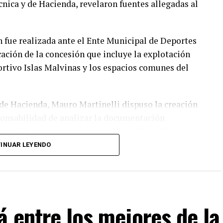
écnica y de Hacienda, revelaron fuentes allegadas al
n fue realizada ante el Ente Municipal de Deportes
ción de la concesión que incluye la explotación
ortivo Islas Malvinas y los espacios comunes del
y de Hacienda, Mauro Martinelli dispuso la creación
ponsabilidad de analizar la documentación
ar si la operación se ajusta a las exigencias
vigente.
INUAR LEYENDO
ntes del EMDER, la Dirección General Legal y
ción General de Contrataciones, áreas que deberán
ntable antes de que la administración municipal
á entre los mejores de la