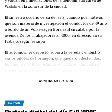
y volcar, en inmediaciones de la denominada curva de
Waikiki en la zona sur de la ciudad.
El siniestro ocurrió cerca de las 8, cuando por motivos
que son materia de investigación el conductor de 49 año
a bordo de un Volkswagen Bora azul circulaba por la
avenida De los Trabajadores al 4000, en dirección a su
trabajo, según se supo
El automóvil se despistó, subió a la vereda y embistió
varios pilotes de hormigón, que quedaron destruidos.
Finalmente, el Bora terminó volcado, con las cuatro
ruedas hacia arriba y severos daños en su carrocería.
Ante el violento impacto, personal médico, Defensa
CONTINUAR LEYENDO
Civil, Tránsito y efectivos policiales realizaron un
importabnte ioperativo en el lugar. Al llegar,
constataron que el conductor, había logrado salir del
CIUDAD
vehículo y no presentaba lesiones.