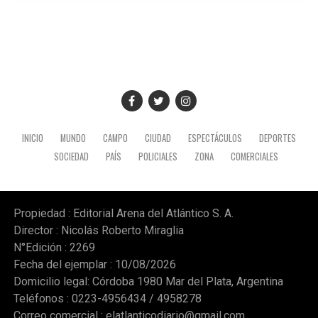
INICIO
MUNDO
CAMPO
CIUDAD
ESPECTÁCULOS
DEPORTES
SOCIEDAD
PAÍS
POLICIALES
ZONA
COMERCIALES
Propiedad : Editorial Arena del Atlántico S. A.
Director : Nicolás Roberto Miraglia
N°Edición : 2269
Fecha del ejemplar : 10/08/2026
Domicilio legal: Córdoba 1980 Mar del Plata, Argentina
Teléfonos : 0223-4956434 / 4958278
Correo comercial :
elatlanticodiario@gmail.com