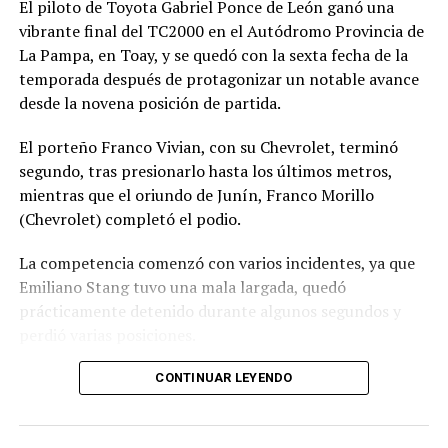
El piloto de Toyota Gabriel Ponce de León ganó una
vibrante final del TC2000 en el Autódromo Provincia de
La Pampa, en Toay, y se quedó con la sexta fecha de la
temporada después de protagonizar un notable avance
desde la novena posición de partida.
El porteño Franco Vivian, con su Chevrolet, terminó
segundo, tras presionarlo hasta los últimos metros,
mientras que el oriundo de Junín, Franco Morillo
(Chevrolet) completó el podio.
La competencia comenzó con varios incidentes, ya que
Emiliano Stang tuvo una mala largada, quedó
prácticamente detenido durante algunos segundos y
perdió varias posiciones.
En los primeros metros también se produjo un
CONTINUAR LEYENDO
desparramo que dejó a varios autos fuera de pista y
ensució el transcurso de la carrera.