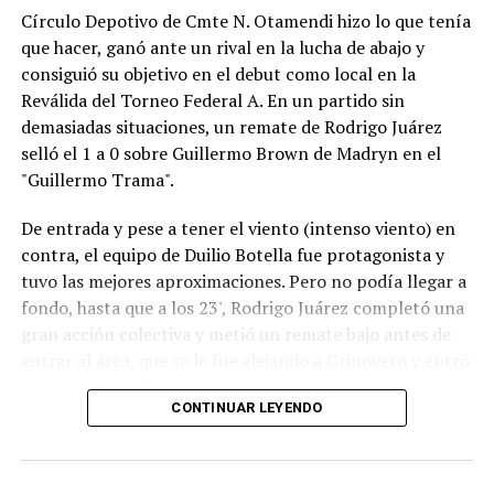
Círculo Depotivo de Cmte N. Otamendi hizo lo que tenía
autor de la pole position, marchaba sexto y Matías Rossi
que hacer, ganó ante un rival en la lucha de abajo y
séptimo.
consiguió su objetivo en el debut como local en la
Poco después los comisarios deportivos abrieron una
Reválida del Torneo Federal A. En un partido sin
investigación por un posible arranque en falso de
demasiadas situaciones, un remate de Rodrigo Juárez
Ciarrocchi y finalmente le aplicaron una penalización de
selló el 1 a 0 sobre Guillermo Brown de Madryn en el
pase y siga por boxes.
"Guillermo Trama".
La sanción cambió el desarrollo de la final: cuando
De entrada y pese a tener el viento (intenso viento) en
Ciarrocchi ingresó a cumplirla, Ponce de León heredó la
contra, el equipo de Duilio Botella fue protagonista y
punta, con Vivian segundo y Morillo tercero. En los
tuvo las mejores aproximaciones. Pero no podía llegar a
minutos finales, Vivian recuperó terreno y arribó a la
fondo, hasta que a los 23', Rodrigo Juárez completó una
última vuelta prácticamente pegado al vehículo del
gran acción colectiva y metió un remate bajo antes de
puntero.
entrar al área, que se le fue alejando a Grinovero y entró
contra la base del caño izquierdo.
En una definición ajustada, Ponce de León aguantó la
CONTINUAR LEYENDO
presión en los metros finales y cruzó primero la bandera
Con la desventaja, la visita intentó adelantarse pero casi
a cuadros, adjudicándose la sexta final del año.
no se acercaba al área de Pedro Fernández y, parecía,
Completaban el podio Vivian y Morillo. (NA).
que si el local acertaba en alguna contra podía lastimar.