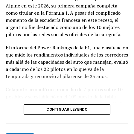
Alpine en este 2026, su primera campaña completa
como titular en la Fórmula 1. A pesar del complicado
momento de la escudería francesa en este receso, el
argentino fue destacado como uno de los 10 mejores
pilotos por las redes sociales oficiales de la categoría.
El informe del Power Rankings de la F1, una clasificación
que mide los rendimientos individuales de los corredores
más allá de las capacidades del auto que manejan, evaluó
a cada uno de los 22 pilotos en lo que va de la
temporada y reconoció al pilarense de 23 años.
Colapinto acumuló un promedio de 7 puntos sobre 10
posibles y se estableció en el 10º puesto de la tabla
general, igualado en puntaje con el francés Isack Hadjar,
CONTINUAR LEYENDO
que logró estabilidad con la compleja segunda butaca de
Red Bull.
Las actuaciones del pilarense en la primera parte del