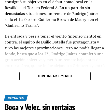
consiguió su objetivo en el debut como local en la
Reválida del Torneo Federal A. En un partido sin
demasiadas situaciones, un remate de Rodrigo Juárez
selló el 1 a 0 sobre Guillermo Brown de Madryn en el
"Guillermo Trama".
De entrada y pese a tener el viento (intenso viento) en
contra, el equipo de Duilio Botella fue protagonista y
tuvo las mejores aproximaciones. Pero no podía llegar a
fondo, hasta que a los 23', Rodrigo Juárez completó una
gran acción colectiva y metió un remate bajo antes de
entrar al área, que se le fue alejando a Grinovero y entró
contra la base del caño izquierdo.
CONTINUAR LEYENDO
Con la desventaja, la visita intentó adelantarse pero casi
no se acercaba al área de Pedro Fernández y, parecía,
que si el local acertaba en alguna contra podía lastimar.
DEPORTES
Sin embargo, lo único que pasó fue un remate de Rivero
Boca y Velez, sin ventajas
que se fue por encima del travesaño.