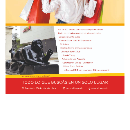
en campo rival y, pese a que logró ser más punzante en
algunas ofensivas, no pudo impacientar al
arquero Felipe Zenobio. Del otro lado,
el Matador continuó con su intento de pegar con
ataques directos. Cuando el desarrollo era lento y lejos
de los arcos, Tigre se adelantó en el marcador a los 35
minutos: Aníbal Moreno perdió la pelota en la mitad de
la cancha tras una presión de Jabes Saralegui y Nacho
Russo definió de forma perfecta al quedar mano a mano
contra Santiago Beltrán para estampar el 1-0.
Desde el arranque del segundo semestre, River quedó
eliminado de la Copa Argentina tras perder 3-1 contra
Aldosivi y cayó por 1-0 en el inicio del Clausura
contra Barracas Central, Gimnasia La Plata y Rosario
Central. Con la derrota contra el Matador por el mismo
resultado, el equipo del Chacho Coudet es el único en el
Torneo Clausura que no suma puntos —ni marcó goles—
y está último en la zona B. Además, se ubica 11° en la