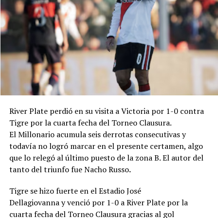
vuelta, aunque todavía no había podido hacerlo en el
Clausura 2026.
Goles: PT 23' Juárez (CD).
Árbitro: César Ceballo.
Estadio: "Guillermo Trama".
River Plate perdió en su visita a Victoria por 1-0 contra
Tigre por la cuarta fecha del Torneo Clausura.
El Millonario acumula seis derrotas consecutivas y
todavía no logró marcar en el presente certamen, algo
que lo relegó al último puesto de la zona B. El autor del
tanto del triunfo fue Nacho Russo
.
Tigre se hizo fuerte en el Estadio José
Dellagiovanna y venció por 1-0 a River Plate por la
cuarta fecha del Torneo Clausura gracias al gol