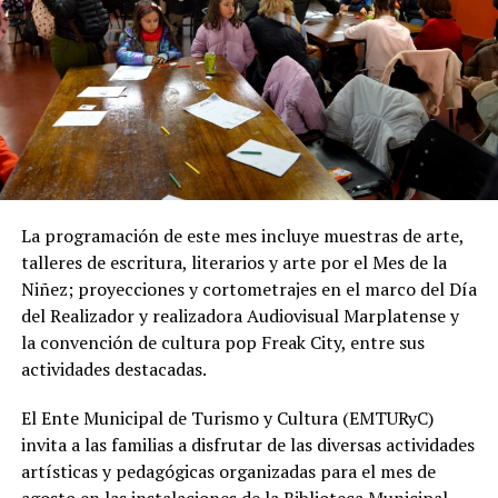
de material granular en las calles intervenidas.
Desde OSSE destacaron que la ampliación del sistema
cloacal representa un aporte importante para la
protección ambiental, ya que permite disminuir la
utilización de pozos absorbentes y contribuye a
preservar las napas de agua subterránea, además de
mejorar las condiciones de higiene y salubridad para los
vecinos.
La programación de este mes incluye muestras de arte,
talleres de escritura, literarios y arte por el Mes de la
Tras la apertura de sobres, el expediente continuará su
Niñez; proyecciones y cortometrajes en el marco del Día
recorrido administrativo con la intervención de la
del Realizador y realizadora Audiovisual Marplatense y
Comisión de Estudio de Ofertas y Adjudicación, que
la convención de cultura pop Freak City, entre sus
tendrá a su cargo la evaluación de las propuestas
actividades destacadas.
presentadas por las empresas interesadas en ejecutar la
obra.
El Ente Municipal de Turismo y Cultura (EMTURyC)
invita a las familias a disfrutar de las diversas actividades
artísticas y pedagógicas organizadas para el mes de