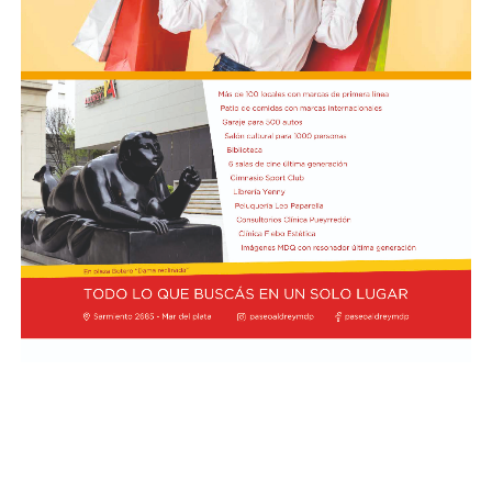
En tanto, el viernes 21 a las 17:30 se desarrollará “El
Cerebro Mágico: construyendo preguntas, respuestas y
circuitos”, a cargo de María Paula Algote. Se trata de un
taller práctico de arte, ciencia y tecnología en el que al
finalizar cada participante se lleva su propia creación
terminada. Es una actividad arancelada (incluye
materiales) destinada a niños a partir de los 6 años.
Los participantes menores de 8 años deberán asistir
acompañados por una persona adulta (menores
asistentes $12.000 y adulto acompañante $5.000). Las
entradas están disponibles en la boletería de lunes a
viernes de 14 a 19.
Asimismo, el viernes 28 a las 17:30 se realizará “Arco Iris
de Cuentos” con Lecturita Ediciones a cargo de
Margarita Luna. Consistirá en un espacio interactivo de
lectura en el que, por medio de un libro álbum, los niños