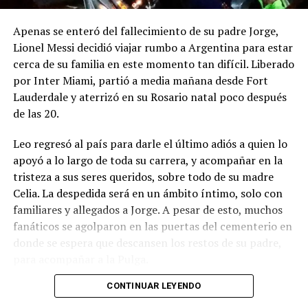
Apenas se enteró del fallecimiento de su padre Jorge,
Lionel Messi decidió viajar rumbo a Argentina para estar
cerca de su familia en este momento tan difícil. Liberado
por Inter Miami, partió a media mañana desde Fort
Lauderdale y aterrizó en su Rosario natal poco después
de las 20.
Leo regresó al país para darle el último adiós a quien lo
apoyó a lo largo de toda su carrera, y acompañar en la
tristeza a sus seres queridos, sobre todo de su madre
Celia. La despedida será en un ámbito íntimo, solo con
familiares y allegados a Jorge. A pesar de esto, muchos
fanáticos se agolparon en las puertas del cementerio en
donde se espera que descansen los restos de su padre,
para acompañar a la Pulga.
CONTINUAR LEYENDO
Luego de la ceremonia, Messi emprenderá su regreso a
Miami, aunque desde el club no piensan apresurarlo.