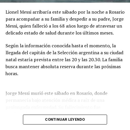
Lionel Messi arribaría este sábado por la noche a Rosario
La IA podrá intervenir en la edición, mezcla o
para acompañar a su familia y despedir a su padre, Jorge
masterización del audio, en tareas técnicas de
Messi, quien falleció a los 68 años luego de atravesar un
producción y en la generación de acompañamientos
delicado estado de salud durante los últimos meses.
instrumentales utilizados como maquetación. En todos
los casos, la línea melódica principal, la armonía base y
Según la información conocida hasta el momento, la
la estructura de la canción deberán ser de creación
llegada del capitán de la Selección argentina a su ciudad
íntegramente humana.
natal estaría prevista entre las 20 y las 20.30. La familia
busca mantener absoluta reserva durante las próximas
No estará permitido utilizar inteligencia artificial para
horas.
generar total o sustancialmente la letra o la
composición musical. Tampoco podrán utilizarse
contenidos generados por IA que no garanticen su
Jorge Messi murió este sábado en Rosario, donde
originalidad o que reproduzcan obras existentes.
permanecía bajo atención médica a raíz de una
prolongada enfermedad. Su fallecimiento fue
Además, las bases prohíben la generación, síntesis o
confirmado por el Sanatorio Centro de Rosario, donde
clonación de la voz principal o de los coros. La
CONTINUAR LEYENDO
se encontraba internado.
interpretación vocal deberá estar a cargo de intérpretes
humanos.