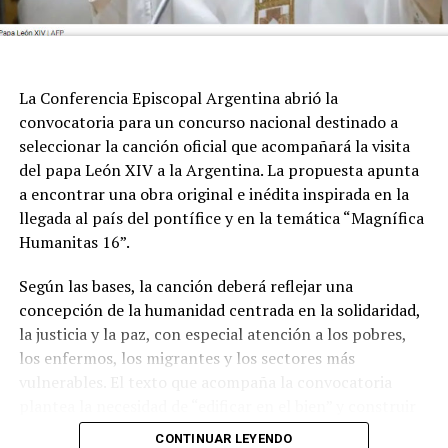
La Conferencia Episcopal Argentina abrió la
convocatoria para un concurso nacional destinado a
seleccionar la canción oficial que acompañará la visita
del papa León XIV a la Argentina. La propuesta apunta
a encontrar una obra original e inédita inspirada en la
llegada al país del pontífice y en la temática “Magnífica
Humanitas 16”.
Según las bases, la canción deberá reflejar una
concepción de la humanidad centrada en la solidaridad,
la justicia y la paz, con especial atención a los pobres,
los enfermos, los migrantes y los sectores más
vulnerables. El texto que acompaña la convocatoria
plantea la necesidad de “edificar en el bien” y construir
una sociedad donde el ser humano ocupe un lugar
CONTINUAR LEYENDO