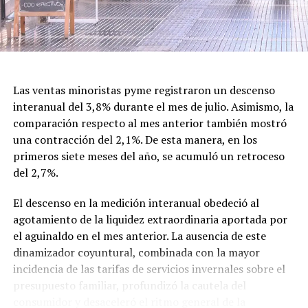
Con el nuevo decreto, la gestión de Milei decidió
recuperar formalmente la denominación tradicional,
una decisión que vuelve a poner en discusión el
significado cultural y simbólico de la fecha.
Las ventas minoristas pyme registraron un descenso
interanual del 3,8% durante el mes de julio. Asimismo, la
comparación respecto al mes anterior también mostró
una contracción del 2,1%. De esta manera, en los
primeros siete meses del año, se acumuló un retroceso
del 2,7%.
El descenso en la medición interanual obedeció al
agotamiento de la liquidez extraordinaria aportada por
el aguinaldo en el mes anterior. La ausencia de este
dinamizador coyuntural, combinada con la mayor
incidencia de las tarifas de servicios invernales sobre el
presupuesto familiar, profundizó la cautela del
consumidor y desaceleró el ritmo general de la