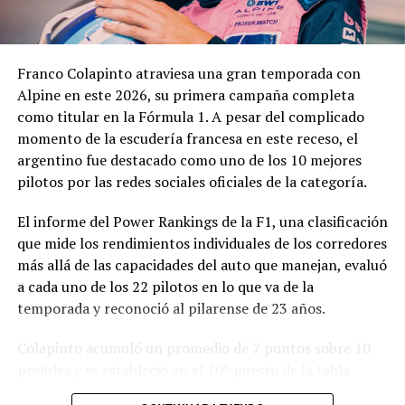
complejidad y trascendencia de la solicitud hacen
necesario un estudio integral de la documentación
presentada, especialmente por tratarse de una
Franco Colapinto atraviesa una gran temporada con
modificación vinculada a la composición societaria de la
Alpine en este 2026, su primera campaña completa
empresa que obtuvo la concesión.
como titular en la Fórmula 1. A pesar del complicado
momento de la escudería francesa en este receso, el
La novedad se conoce mientras la concesión del Minella
argentino fue destacado como uno de los 10 mejores
continúa envuelta en una delicadísima situación
pilotos por las redes sociales oficiales de la categoría.
jurídica. El proceso mediante el cual Minella Stadium
resultó adjudicataria es objeto de una investigación que
El informe del Power Rankings de la F1, una clasificación
busca determinar si existieron irregularidades en la
que mide los rendimientos individuales de los corredores
licitación impulsada por el Municipio.
más allá de las capacidades del auto que manejan, evaluó
a cada uno de los 22 pilotos en lo que va de la
La causa, que avanza en la Justicia, derivó en
temporada y reconoció al pilarense de 23 años.
cuestionamientos de distintos sectores políticos y en
presentaciones impulsadas por organizaciones civiles,
Colapinto acumuló un promedio de 7 puntos sobre 10
que pusieron bajo la lupa tanto el proceso licitatorio
posibles y se estableció en el 10º puesto de la tabla
como los movimientos societarios relacionados con la
general, igualado en puntaje con el francés Isack Hadjar,
firma concesionaria.