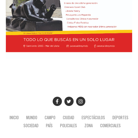
noveno puesto en soledad, con una valoración de 7,4.
Finalmente, Colapinto y Hadjar están igualados en el
décimo con 7,0 cada uno.
La propia página web oficial de la F1 acompañó la
puntuación de cada piloto con un análisis escrito sobre
su rendimiento, en el que destacaron que Colapinto
“mejoró notablemente en la consistencia durante su
primera temporada completa en la F1 con Alpine”.
“Seis carreras puntuando han sumado puntos al total de
Alpine, junto con los de su compañero Gasly, lo que les
permite ocupar un respetable sexto lugar en el
Campeonato de Constructores (donde ocupaban el
quinto puesto hasta que Racing Bull los superó)”,
INICIO
MUNDO
CAMPO
CIUDAD
ESPECTÁCULOS
DEPORTES
agregaron en el informe.
SOCIEDAD
PAÍS
POLICIALES
ZONA
COMERCIALES
Dicho análisis concluyó que “si Colapinto mantiene este