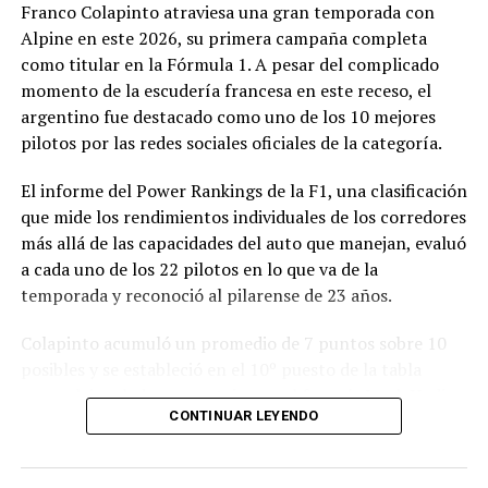
Franco Colapinto atraviesa una gran temporada con
modificación vinculada a la composición societaria de la
Alpine en este 2026, su primera campaña completa
empresa que obtuvo la concesión.
como titular en la Fórmula 1. A pesar del complicado
momento de la escudería francesa en este receso, el
La novedad se conoce mientras la concesión del Minella
argentino fue destacado como uno de los 10 mejores
continúa envuelta en una delicadísima situación
pilotos por las redes sociales oficiales de la categoría.
jurídica. El proceso mediante el cual Minella Stadium
resultó adjudicataria es objeto de una investigación que
El informe del Power Rankings de la F1, una clasificación
busca determinar si existieron irregularidades en la
que mide los rendimientos individuales de los corredores
licitación impulsada por el Municipio.
más allá de las capacidades del auto que manejan, evaluó
a cada uno de los 22 pilotos en lo que va de la
La causa, que avanza en la Justicia, derivó en
temporada y reconoció al pilarense de 23 años.
cuestionamientos de distintos sectores políticos y en
presentaciones impulsadas por organizaciones civiles,
Colapinto acumuló un promedio de 7 puntos sobre 10
que pusieron bajo la lupa tanto el proceso licitatorio
posibles y se estableció en el 10º puesto de la tabla
como los movimientos societarios relacionados con la
general, igualado en puntaje con el francés Isack Hadjar,
firma concesionaria.
CONTINUAR LEYENDO
que logró estabilidad con la compleja segunda butaca de
Red Bull.
En ese contexto, el pedido para transferir la mayor
parte de las acciones de la empresa abre un nuevo