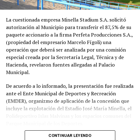
La cuestionada empresa Minella Stadium S.A. solicitó
autorización al Municipio para transferir el 87,5% de su
paquete accionario a la firma Perfeta Producciones S.A.,
(propiedad del empresario Marcelo Fígoli) una
operación que deberá ser analizada por una comisión
especial creada por la Secretaría Legal, Técnica y de
Hacienda, revelaron fuentes allegadas al Palacio
Municipal.
De acuerdo a lo informado, la presentación fue realizada
ante el Ente Municipal de Deportes y Recreación
(EMDER), organizmo de aplicación de la concesión que
incluye la explotación del Estadio José María Minella, el
Polideportivo Islas Malvinas y los espacios comunes del
Parque Municipal de los Deportes.
CONTINUAR LEYENDO
A tal efecto, el secretario Legal, Técnico y de