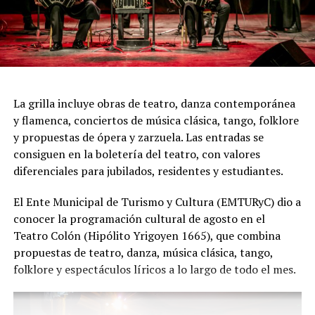
"Queremos que quienes todavía no conocen Tango
Furia descubran por qué el tango puede emocionar a
todas las generaciones. Y que quienes ya vivieron una de
nuestras funciones tengan ganas de volver, porque cada
presentación renueva la experiencia. Detrás de cada
función hay meses de ensayo y un enorme trabajo en
La grilla incluye obras de teatro, danza contemporánea
equipo para emocionar y sorprender al
y flamenca, conciertos de música clásica, tango, folklore
público", expresa Emmanuel Marín.
y propuestas de ópera y zarzuela. Las entradas se
consiguen en la boletería del teatro, con valores
diferenciales para jubilados, residentes y estudiantes.
Con más de 20 años de trayectoria, Tango Furia fue
El Ente Municipal de Turismo y Cultura (EMTURyC) dio a
distinguida con los Premios Estrella de Mar 2024 y
conocer la programación cultural de agosto en el
2026 como Mejor Espectáculo de Danza y con el Premio
Teatro Colón (Hipólito Yrigoyen 1665), que combina
Faro de Oro 2024. Además, Emmanuel Marín y Lola
propuestas de teatro, danza, música clásica, tango,
Gutiérrez Rey obtuvieron el subcampeonato en el
folklore y espectáculos líricos a lo largo de todo el mes.
Mundial de Tango de Buenos Aires.
La compañía también llevó su espectáculo al exterior