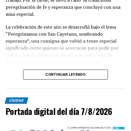
peregrinación de fe y esperanza que concluyó con una
misa especial.
La celebración de este año se desarrolló bajo el lema
“Peregrinamos con San Cayetano, sembrando
esperanza”, una consigna que volvió a tener especial
significado entre quienes se acercaron para pedir por
trabajo, salud y bienestar. Desde muy temprano las
puertas de la capilla permanecieron abiertas.
La imagen del santo salió del santuario de Moreno al
CONTINUAR LEYENDO
6700 y fue acompañada por una multitud que recorrió
las calles del barrio. Grandes, jóvenes y niños y fieles se
sumaron al recorrido con banderas, espigas y distintas
CIUDAD
expresiones de fe.
Portada digital del día 7/8/2026
En paralelo, distintos gremios y organizaciones sociales
se sumaron bajo las consignas de paz, pan, tierra, techo
y trabajo, para visibilizar la situación de trabajadores y