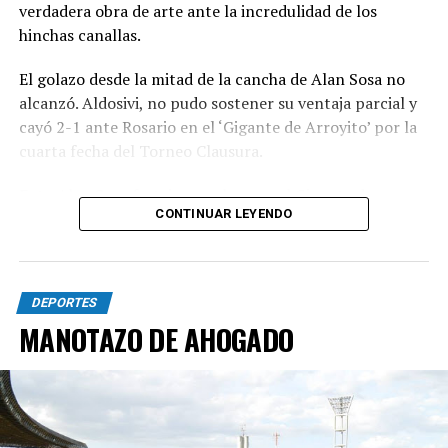
verdadera obra de arte ante la incredulidad de los
hinchas canallas.
El golazo desde la mitad de la cancha de Alan Sosa no
alcanzó. Aldosivi, no pudo sostener su ventaja parcial y
cayó 2-1 ante Rosario en el ‘Gigante de Arroyito’ por la
cuarta fecha del Torneo Clausura.
Foto Alan Sosa festeja su golazo en el Gigante de
CONTINUAR LEYENDO
Arroyito. Fotobaires
DEPORTES
MANOTAZO DE AHOGADO