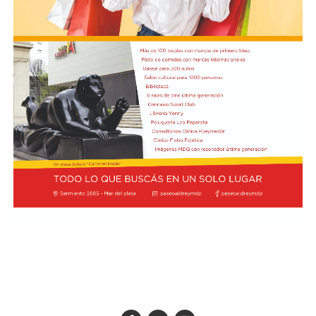
Cómo funciona el Power Ranking de la Fórmula 1
Esta clasificación funciona a través de un panel de cinco
expertos que luego de cada Gran Premio de la F1 asigna
una calificación individual a cada piloto según su
actuación a lo largo de todo el fin de semana, por lo que
incluye también la clasificación previa y, en caso de
tener, las carreras sprint.
Este análisis tiene la premisa de dejar de lado el
potencial del auto en la calificación de los pilotos, por lo
que se promedian los puntajes de los jueces para
obtener una nota final según la capacidad del corredor.
A lo largo del año, se acumularon las valoraciones de