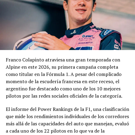
técnico, jurídico y contable antes de que la
administración municipal adopte una definición sobre el
pedido.
En los fundamentos de la resolución se señala que la
complejidad y trascendencia de la solicitud hacen
necesario un estudio integral de la documentación
presentada, especialmente por tratarse de una
Franco Colapinto atraviesa una gran temporada con
modificación vinculada a la composición societaria de la
Alpine en este 2026, su primera campaña completa
empresa que obtuvo la concesión.
como titular en la Fórmula 1. A pesar del complicado
momento de la escudería francesa en este receso, el
La novedad se conoce mientras la concesión del Minella
argentino fue destacado como uno de los 10 mejores
continúa envuelta en una delicadísima situación
pilotos por las redes sociales oficiales de la categoría.
jurídica. El proceso mediante el cual Minella Stadium
resultó adjudicataria es objeto de una investigación que
El informe del Power Rankings de la F1, una clasificación
busca determinar si existieron irregularidades en la
que mide los rendimientos individuales de los corredores
licitación impulsada por el Municipio.
más allá de las capacidades del auto que manejan, evaluó
a cada uno de los 22 pilotos en lo que va de la
La causa, que avanza en la Justicia, derivó en