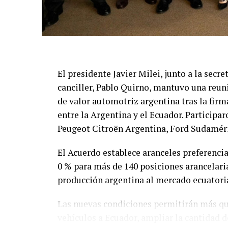
El presidente Javier Milei, junto a la secre
canciller, Pablo Quirno, mantuvo una reun
de valor automotriz argentina tras la fir
entre la Argentina y el Ecuador. Partici
Peugeot Citroën Argentina, Ford Sudamér
El Acuerdo establece aranceles preferencia
0 % para más de 140 posiciones arancelaria
producción argentina al mercado ecuatori
Las nuevas condiciones permitirán más qu
vehículos a Ecuador, ampliar la cantidad 