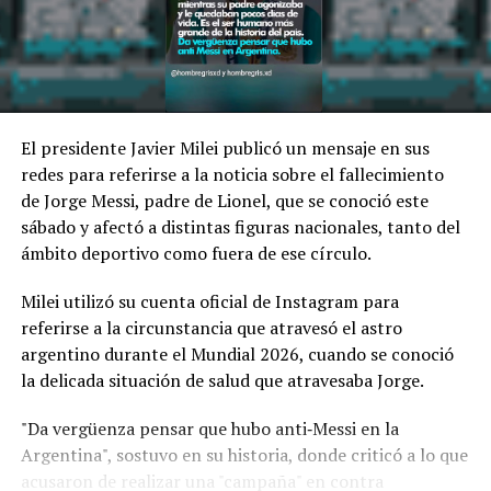
presentaron subas interanuales.
Alimentos y bebidas: 6,2%.
Productos de tabaco: 0,4%.
Productos textiles: -15,9%.
Prendas de vestir, cuero y calzado: -8,4%.
El presidente Javier Milei publicó un mensaje en sus
Madera, papel, edición e impresión: 8,4%.
redes para referirse a la noticia sobre el fallecimiento
Refinación del petróleo, coque y combustible nuclear:
de Jorge Messi, padre de Lionel, que se conoció este
3,4%.
sábado y afectó a distintas figuras nacionales, tanto del
Sustancias y productos químicos: 11%.
ámbito deportivo como fuera de ese círculo.
Productos de caucho y plástico: -2,9%.
Productos minerales no metálicos: -7,2%.
Milei utilizó su cuenta oficial de Instagram para
Industrias metálicas básicas: 11,8%.
referirse a la circunstancia que atravesó el astro
Productos de metal: 3,6%.
argentino durante el Mundial 2026, cuando se conoció
Maquinaria y equipo: -16,8%.
la delicada situación de salud que atravesaba Jorge.
Otros equipos, aparatos e instrumentos: -25,3%.
"Da vergüenza pensar que hubo anti‑Messi en la
Vehículos automotores, carrocerías, remolques y
Argentina", sostuvo en su historia, donde criticó a lo que
autopartes: -3,5%.
acusaron de realizar una "campaña" en contra
Otro equipo de transporte: 7,2%.