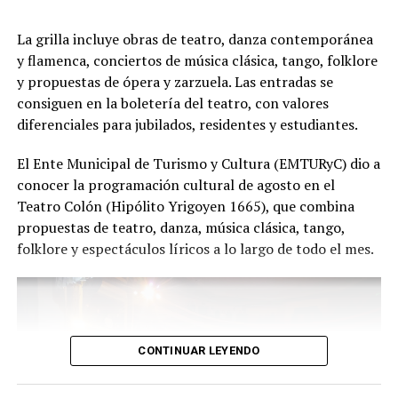
presentación renueva la experiencia. Detrás de cada
función hay meses de ensayo y un enorme trabajo en
La grilla incluye obras de teatro, danza contemporánea
equipo para emocionar y sorprender al
y flamenca, conciertos de música clásica, tango, folklore
público", expresa Emmanuel Marín.
y propuestas de ópera y zarzuela. Las entradas se
consiguen en la boletería del teatro, con valores
diferenciales para jubilados, residentes y estudiantes.
Con más de 20 años de trayectoria, Tango Furia fue
El Ente Municipal de Turismo y Cultura (EMTURyC) dio a
distinguida con los Premios Estrella de Mar 2024 y
conocer la programación cultural de agosto en el
2026 como Mejor Espectáculo de Danza y con el Premio
Teatro Colón (Hipólito Yrigoyen 1665), que combina
Faro de Oro 2024. Además, Emmanuel Marín y Lola
propuestas de teatro, danza, música clásica, tango,
Gutiérrez Rey obtuvieron el subcampeonato en el
folklore y espectáculos líricos a lo largo de todo el mes.
Mundial de Tango de Buenos Aires.
La compañía también llevó su espectáculo al exterior
tras participar del Festival Mood Indigo, en India, y
realizar una gira por Europa. Además, recibió
CONTINUAR LEYENDO
la Declaración de Interés Cultural como Embajadores
Turísticos, otorgada por el EMTURyC, y la