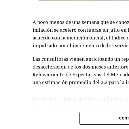
A poco menos de una semana que se conozca
inflación se aceleró con fuerza en julio e
acuerdo con la medición oficial, el Indice
impulsado por el incremento de los servici
Las consultoras vienen anticipando un repu
desaceleración de los dos meses anteriores.
Relevamiento de Expectativas del Mercado 
una estimación promedio del 2% para la inf
El índice de Caba se aceleró en 1,1 punto 
2,9% de julio exhibió una significativa dis
aumentaron 1,4% y los segundos, 3,8%. Co
CONT
canasta que mide el Inde, debido al bloque