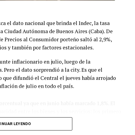
 el dato nacional que brinda el Indec, la tasa
n la Ciudad Autónoma de Buenos Aires (Caba). De
 de Precios al Consumidor porteño saltó al 2,9%,
os y también por factores estacionales.
nte inflacionario en julio, luego de la
 Pero el dato sorprendió a la city. Es que el
que difundió el Central el jueves había arrojado
lación de julio en todo el país.
porcentual ya que en junio había marcado 1,8%. El
paridad entre los bienes y los servicios: los primero
mo los servicios tienen un peso menor en la
INUAR LEYENDO
o del nuevo IPC que realizó el gobierno a