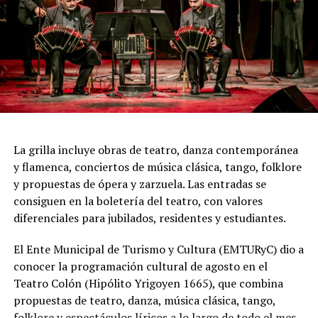
una demostración de virtuosismo, sensibilidad y trabajo
colectivo.
"Queremos que quienes todavía no conocen Tango
Furia descubran por qué el tango puede emocionar a
todas las generaciones. Y que quienes ya vivieron una de
nuestras funciones tengan ganas de volver, porque cada
presentación renueva la experiencia. Detrás de cada
función hay meses de ensayo y un enorme trabajo en
La grilla incluye obras de teatro, danza contemporánea
equipo para emocionar y sorprender al
y flamenca, conciertos de música clásica, tango, folklore
público", expresa Emmanuel Marín.
y propuestas de ópera y zarzuela. Las entradas se
consiguen en la boletería del teatro, con valores
diferenciales para jubilados, residentes y estudiantes.
Con más de 20 años de trayectoria, Tango Furia fue
El Ente Municipal de Turismo y Cultura (EMTURyC) dio a
distinguida con los Premios Estrella de Mar 2024 y
conocer la programación cultural de agosto en el
2026 como Mejor Espectáculo de Danza y con el Premio
Teatro Colón (Hipólito Yrigoyen 1665), que combina
Faro de Oro 2024. Además, Emmanuel Marín y Lola
propuestas de teatro, danza, música clásica, tango,
Gutiérrez Rey obtuvieron el subcampeonato en el
folklore y espectáculos líricos a lo largo de todo el mes.