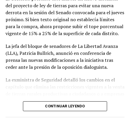
gobiernos de la región que comparten sus ideas, en una
del proyecto de ley de tierras para evitar una nueva
gira que se extenderá hasta el fin de semana antes de su
derrota en la sesión del Senado convocada para el jueves
regreso a Buenos Aires.
próximo. Si bien texto original no establecía límites
para la compra, ahora propone subir el tope porcentual
vigente de 15% a 25% de la superficie de cada distrito.
La jefa del bloque de senadores de La Libertad Avanza
(LLA), Patricia Bullrich, anunció en conferencia de
prensa las nuevas modificaciones a la iniciativa tras
ceder ante la presión de la oposición dialoguista.
La exministra de Seguridad detalló los cambios en el
capítulo que elimina las restricciones vigentes a la venta
de tierras rurales productivas a ciudadanos o a empresas
de capitales extranjeros.
CONTINUAR LEYENDO
Según el nuevo dictamen, se establece un tope de 25%
de la superficie nacional y provincial a la posibilidad de
que personas físicas o jurídicas extranjeras puedan