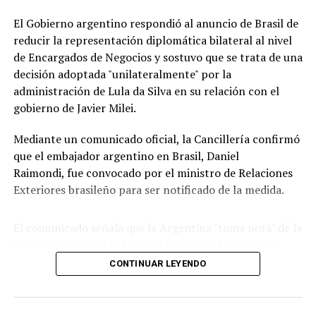
razón, nos retiraban la representación de Venezuela.
El Gobierno argentino respondió al anuncio de Brasil de
Eso es mucho más grave que cualquier cosa que haya
reducir la representación diplomática bilateral al nivel
ocurrido hasta ese momento y marca el modo en que la
de Encargados de Negocios y sostuvo que se trata de una
Argentina viene manejando este tema".
decisión adoptada "unilateralmente" por la
administración de Lula da Silva en su relación con el
Para el canciller, "Brasil viene teniendo conflicto con
gobierno de Javier Milei.
varios países como Paraguay", lo que, a su criterio, indica
que “no es una cuestión solo con la Argentina" sino una
Mediante un comunicado oficial, la Cancillería confirmó
una decisión de esa nación de “escalar temas" que, para
que el embajador argentino en Brasil, Daniel
el gobierno de Milei, "tienen que permanecer en el
Raimondi, fue convocado por el ministro de Relaciones
ámbito ideológico y político de una contienda electoral
Exteriores brasileño para ser notificado de la medida.
en la que estamos claramente enfrentados en el deseo
de los resultados".
El comunicado señala que la Argentina "toma nota" de la
determinación del Gobierno brasileño y lamentó "su
Milei en Ecuador y Colombia
decisión de continuar aislándose del resto de la
Por su parte, Milei encabezará esta semana una nueva
CONTINUAR LEYENDO
región por cuestiones puramente ideológicas".
gira regional que incluirá actividades bilaterales en
Ecuador y la asistencia a la toma de posesión del
También, remarcó que en los últimos años hubo
mandatario electo de Colombia, en el marco de la