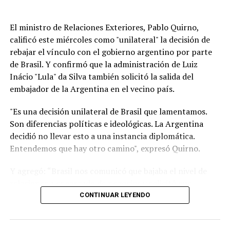
El ministro de Relaciones Exteriores, Pablo Quirno,
calificó este miércoles como "unilateral" la decisión de
rebajar el vínculo con el gobierno argentino por parte
de Brasil. Y confirmó que la administración de Luiz
Inácio "Lula" da Silva también solicitó la salida del
embajador de la Argentina en el vecino país.
"Es una decisión unilateral de Brasil que lamentamos.
Son diferencias políticas e ideológicas. La Argentina
decidió no llevar esto a una instancia diplomática.
Entendemos que hay otro camino", expresó Quirno.
Y agregó: “Brasil nos comunicó que bajaba el nivel de
relaciones a encargado de negocios y solicitó que
nuestro embajador en Brasilia (Daniel Raimondi) se
CONTINUAR LEYENDO
retire”.