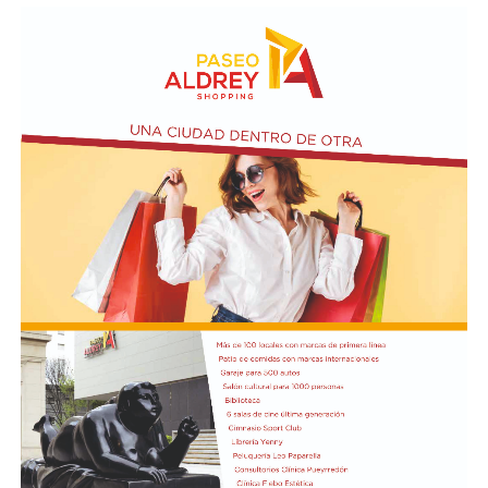
adquirir tierras productivas.
Por otro lado, la iniciativa introduce un agregado sobre
el artículo 4 de Ley N° 21.499 relacionada a las
expropiaciones.
En la conferencia de prensa acompañaron a Bullrich los
presidentes de las comisiones de Asuntos
Constitucionales, Agustín Coto (LLA-Tierra del Fuego),
y de Legislación General, Nadia Márquez (LLA-Neuquén).
FOTO: Bullrich, durante la conferencia de prensa en el
Senado. Rodrigo Néspolo/LA NACIÓN