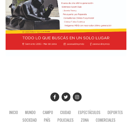
noveno puesto en soledad, con una valoración de 7,4.
Finalmente, Colapinto y Hadjar están igualados en el
décimo con 7,0 cada uno.
La propia página web oficial de la F1 acompañó la
puntuación de cada piloto con un análisis escrito sobre
su rendimiento, en el que destacaron que Colapinto
“mejoró notablemente en la consistencia durante su
primera temporada completa en la F1 con Alpine”.
“Seis carreras puntuando han sumado puntos al total de
Alpine, junto con los de su compañero Gasly, lo que les
permite ocupar un respetable sexto lugar en el
Campeonato de Constructores (donde ocupaban el
quinto puesto hasta que Racing Bull los superó)”,
INICIO
MUNDO
CAMPO
CIUDAD
ESPECTÁCULOS
DEPORTES
agregaron en el informe.
SOCIEDAD
PAÍS
POLICIALES
ZONA
COMERCIALES
Dicho análisis concluyó que “si Colapinto mantiene este