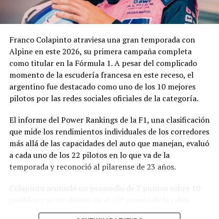
complejidad y trascendencia de la solicitud hacen
necesario un estudio integral de la documentación
presentada, especialmente por tratarse de una
Franco Colapinto atraviesa una gran temporada con
modificación vinculada a la composición societaria de la
Alpine en este 2026, su primera campaña completa
empresa que obtuvo la concesión.
como titular en la Fórmula 1. A pesar del complicado
momento de la escudería francesa en este receso, el
La novedad se conoce mientras la concesión del Minella
argentino fue destacado como uno de los 10 mejores
continúa envuelta en una delicadísima situación
pilotos por las redes sociales oficiales de la categoría.
jurídica. El proceso mediante el cual Minella Stadium
resultó adjudicataria es objeto de una investigación que
El informe del Power Rankings de la F1, una clasificación
busca determinar si existieron irregularidades en la
que mide los rendimientos individuales de los corredores
licitación impulsada por el Municipio.
más allá de las capacidades del auto que manejan, evaluó
a cada uno de los 22 pilotos en lo que va de la
La causa, que avanza en la Justicia, derivó en
temporada y reconoció al pilarense de 23 años.
cuestionamientos de distintos sectores políticos y en
presentaciones impulsadas por organizaciones civiles,
Colapinto acumuló un promedio de 7 puntos sobre 10
que pusieron bajo la lupa tanto el proceso licitatorio
posibles y se estableció en el 10º puesto de la tabla
como los movimientos societarios relacionados con la
general, igualado en puntaje con el francés Isack Hadjar,
firma concesionaria.