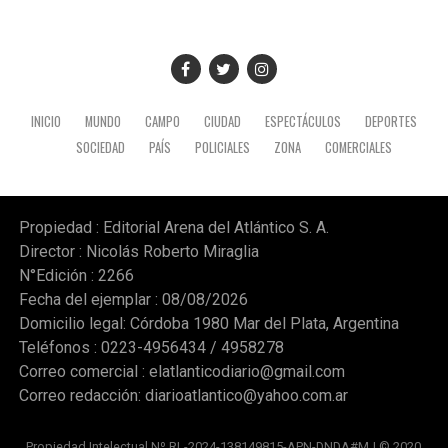
“bienes comunes”, sino únicamente bienes públicos o
privados, y concluyó pidiendo confianza en un sector
que proyecta una revolución agropecuaria digital basada
en tecnología y datos.
Gentileza radio Mitre
INICIO
MUNDO
CAMPO
CIUDAD
ESPECTÁCULOS
DEPORTES
SOCIEDAD
PAÍS
POLICIALES
ZONA
COMERCIALES
Propiedad : Editorial Arena del Atlántico S. A.
Director : Nicolás Roberto Miraglia
N°Edición : 2266
Fecha del ejemplar : 08/08/2026
Domicilio legal: Córdoba 1980 Mar del Plata, Argentina
Teléfonos : 0223-4956434 / 4958278
Correo comercial :
elatlanticodiario@gmail.com
Correo redacción:
diarioatlantico@yahoo.com.ar
Propiedad Intelectual Nº RL-2024-138149815-APN-DNDA#MJ © 2020