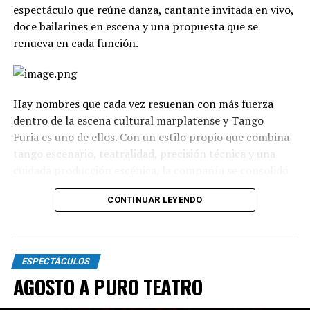
espectáculo que reúne danza, cantante invitada en vivo,
doce bailarines en escena y una propuesta que se
renueva en cada función.
Hay nombres que cada vez resuenan con más fuerza
dentro de la escena cultural marplatense y Tango
Furia es uno de ellos. Con un estilo propio que combina
tango escenario, teatralidad, precisión técnica y una
cuidada producción escénica, la compañía se consolidó
como uno de los grandes referentes del género en el
CONTINUAR LEYENDO
país.
La propuesta recorre diferentes universos, desde los
clásicos hasta versiones contemporáneas y electrónicas.
ESPECTÁCULOS
A través de cuadros grupales, dúos y escenas teatrales,
AGOSTO A PURO TEATRO
el espectáculo transita distintas emociones: el amor, la
pasión, los encuentros, las despedidas y toda la