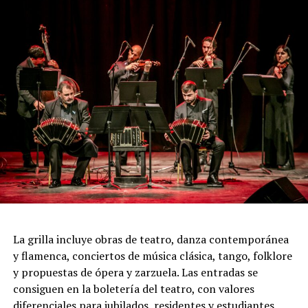
intensidad que caracteriza al 2x4.
Incluye más de diez cambios de vestuario, un cuidado
diseño lumínico y escenas donde las diagonales, las
acrobacias, los firuletes y las coreografías
perfectamente sincronizadas convierten cada cuadro en
una demostración de virtuosismo, sensibilidad y trabajo
colectivo.
"Queremos que quienes todavía no conocen Tango
Furia descubran por qué el tango puede emocionar a
todas las generaciones. Y que quienes ya vivieron una de
nuestras funciones tengan ganas de volver, porque cada
presentación renueva la experiencia. Detrás de cada
función hay meses de ensayo y un enorme trabajo en
La grilla incluye obras de teatro, danza contemporánea
equipo para emocionar y sorprender al
y flamenca, conciertos de música clásica, tango, folklore
público", expresa Emmanuel Marín.
y propuestas de ópera y zarzuela. Las entradas se
consiguen en la boletería del teatro, con valores
diferenciales para jubilados, residentes y estudiantes.