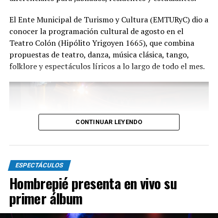
Con más de 20 años de trayectoria, Tango Furia fue
El Ente Municipal de Turismo y Cultura (EMTURyC) dio a
distinguida con los Premios Estrella de Mar 2024 y
conocer la programación cultural de agosto en el
2026 como Mejor Espectáculo de Danza y con el Premio
Teatro Colón (Hipólito Yrigoyen 1665), que combina
Faro de Oro 2024. Además, Emmanuel Marín y Lola
propuestas de teatro, danza, música clásica, tango,
Gutiérrez Rey obtuvieron el subcampeonato en el
folklore y espectáculos líricos a lo largo de todo el mes.
Mundial de Tango de Buenos Aires.
La compañía también llevó su espectáculo al exterior
tras participar del Festival Mood Indigo, en India, y
realizar una gira por Europa. Además, recibió
CONTINUAR LEYENDO
la Declaración de Interés Cultural como Embajadores
Turísticos, otorgada por el EMTURyC, y la
distinción Identidades Marplatenses por su aporte a la
cultura local.
ESPECTÁCULOS
Hombrepié presenta en vivo su
primer álbum
La función del domingo 16 de agosto será una nueva
oportunidad para disfrutar de una producción