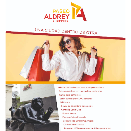
El vendero 13 de agosto se cumplen 38 años de la
desaparición física del ex intendente de Necochea,
Domingo José Taraborelli, quien falleció trágicamente
en la ruta 88, a pocos kilómetros de Quequén.
Junto con el intendente de Necochea habían muerto
tres docentes que, luego se supo, habían subido a su
automóvil pocos kilómetros antes, donde se hallaban
haciendo dedo. La colisión frontal resultó letal: sólo
sobrevivió el chofer del camión.
El hall del Palacio Comunal fue el lugar donde velaron
sus restos y ante el cual desfiló todo el arco político de
aquel momento, incluyendo a la camada de jóvenes que
habían dado sus primeros pasos en el peronismo, bajo
el liderazgo de “Coco” Taraborelli como conductor. Y el
vicegobernador Luis Macaya, que acompañó sus restos
hasta la despedida final.