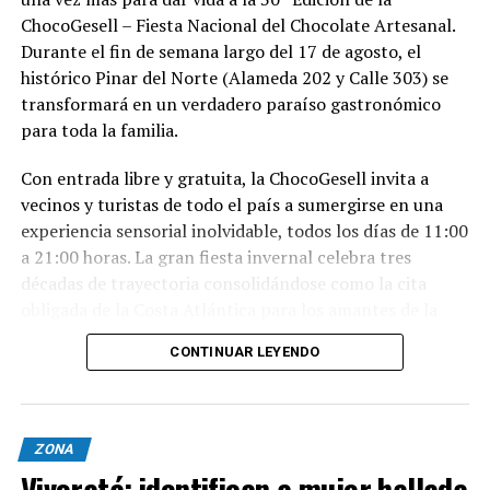
ChocoGesell – Fiesta Nacional del Chocolate Artesanal.
Durante el fin de semana largo del 17 de agosto, el
histórico Pinar del Norte (Alameda 202 y Calle 303) se
transformará en un verdadero paraíso gastronómico
para toda la familia.
Con entrada libre y gratuita, la ChocoGesell invita a
vecinos y turistas de todo el país a sumergirse en una
experiencia sensorial inolvidable, todos los días de 11:00
a 21:00 horas. La gran fiesta invernal celebra tres
décadas de trayectoria consolidándose como la cita
obligada de la Costa Atlántica para los amantes de la
buena repostería, el paisaje natural y la tradición
CONTINUAR LEYENDO
geselina.
Sabores, espectáculos y naturaleza en un solo lugar
Nacida en 1996, la fiesta reúne este año al talento de los
ZONA
mejores expositores, maestros chocolateros y
Vivoratá: identifican a mujer hallada
reposteros de Villa Gesell y de todo el país. Los