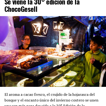
Se viene la 30° edición de la
ChocoGesell
El aroma a cacao fresco, el crujido de la hojarasca del
bosque y el encanto único del invierno costero se unen
una vez más para dar vida a la 30° Edición de la