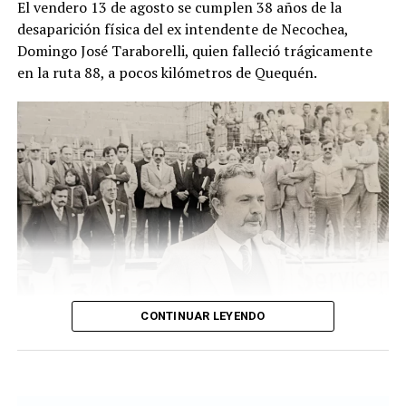
El vendero 13 de agosto se cumplen 38 años de la
cuando un hombre que recorría la zona junto a sus
desaparición física del ex intendente de Necochea,
perros advirtió una bolsa ubicada junto a una zanja.
Domingo José Taraborelli, quien falleció trágicamente
Alertado por el comportamiento de los animales, se
en la ruta 88, a pocos kilómetros de Quequén.
acercó y comprobó que contenía restos humanos. DIB
CONTINUAR LEYENDO
Taraborelli en un acto