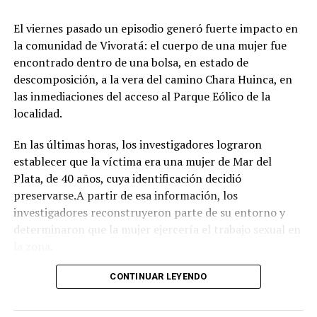
juegos e inflables.
Respirar el aire puro del bosque, recorrer las históricas
El viernes pasado un episodio generó fuerte impacto en
arboledas y dejarse tentar por una taza de chocolate
la comunidad de Vivoratá: el cuerpo de una mujer fue
caliente mientras se disfruta de buena música es el plan
encontrado dentro de una bolsa, en estado de
perfecto para escaparse de la rutina este fin de semana
descomposición, a la vera del camino Chara Huinca, en
largo.
las inmediaciones del acceso al Parque Eólico de la
localidad.
INFORMACIÓN GENERAL DEL EVENTO
En las últimas horas, los investigadores lograron
Evento: 30° Fiesta Nacional del Chocolate Artesanal
establecer que la víctima era una mujer de Mar del
(ChocoGesell)
Plata, de 40 años, cuya identificación decidió
Fecha: Fin de semana largo del 17 de Agosto de 2026
preservarse.A partir de esa información, los
Horario: De 11:00 a 21:00 hs.
investigadores reconstruyeron parte de su entorno y
Lugar: Pinar del Norte (Alameda 202 y Calle 303, Villa
determinaron que la mujer ejercería el trabajo sexual en
Gesell)
la zona.
Acceso: Libre y gratuito para toda la comunidad y
visitantes
Según el portal Mi8, pese a que la escena donde fue
CONTINUAR LEYENDO
encontrado el cuerpo presenta características
compatibles con un homicidio, el fiscal Ramiro Anchou