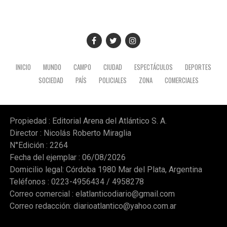
INICIO
MUNDO
CAMPO
CIUDAD
ESPECTÁCULOS
DEPORTES
SOCIEDAD
PAÍS
POLICIALES
ZONA
COMERCIALES
Propiedad : Editorial Arena del Atlántico S. A.
Director : Nicolás Roberto Miraglia
N°Edición : 2264
Fecha del ejemplar : 06/08/2026
Domicilio legal: Córdoba 1980 Mar del Plata, Argentina
Teléfonos : 0223-4956434 / 4958278
Correo comercial :
elatlanticodiario@gmail.com
Correo redacción:
diarioatlantico@yahoo.com.ar