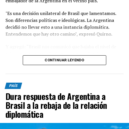
embajador de la Argentina en el vecino país.
"Es una decisión unilateral de Brasil que lamentamos.
Son diferencias políticas e ideológicas. La Argentina
decidió no llevar esto a una instancia diplomática.
Entendemos que hay otro camino", expresó Quirno.
Y agregó: “Brasil nos comunicó que bajaba el nivel de
relaciones a encargado de negocios y solicitó que
nuestro embajador en Brasilia (Daniel Raimondi) se
CONTINUAR LEYENDO
retire”.
"Lamentable que se quejen de injerencias en procesos
PAÍS
electorales cuando el presidente de Brasil visitó, previo
Dura respuesta de Argentina a
a los comicios del año pasado, a Cristina Kirchner en su
prisión domiciliaria y no hubo de nuestra parte ningún
Brasil a la rebaja de la relación
tipo de problemas ni quejas. Son las reglas del juego",
diplomática
aseveró.
A su vez, el funcionario nacional afirmó que Lula "ha