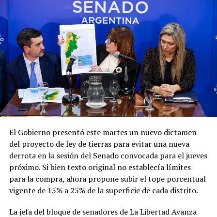
entre los Estados "deben responder a los intereses
permanentes de sus pueblos y no quedar supeditadas a
Posteriormente, a las 18, la comitiva presidencial se
las necesidades políticas y/o personales de los
trasladará a la ciudad de Cali, Colombia, donde Milei hará
gobernantes de turno".
escala para encarar la segunda parte de su periplo
internacional.
Finalmente, el Gobierno señaló que la política exterior
argentina continuará guiándose "exclusivamente por la
Este viernes, a las 9, el mandatario argentino asistirá a la
defensa del interés nacional, la soberanía y el mandato
ceremonia de asunción del presidente electo de
conferido por el pueblo argentino".
Colombia, Abelardo de la Espriella.
Con este viaje, Milei busca continuar afianzando las
relaciones bilaterales y la sintonía política con los
El Gobierno presentó este martes un nuevo dictamen
gobiernos de la región que comparten sus ideas, en una
del proyecto de ley de tierras para evitar una nueva
gira que se extenderá hasta el fin de semana antes de su
derrota en la sesión del Senado convocada para el jueves
regreso a Buenos Aires.
próximo. Si bien texto original no establecía límites
para la compra, ahora propone subir el tope porcentual
vigente de 15% a 25% de la superficie de cada distrito.
La jefa del bloque de senadores de La Libertad Avanza