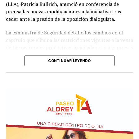
(LLA), Patricia Bullrich, anunció en conferencia de
prensa las nuevas modificaciones a la iniciativa tras
ceder ante la presión de la oposición dialoguista.
La exministra de Seguridad detalló los cambios en el
capítulo que elimina las restricciones vigentes a la venta
de tierras rurales productivas a ciudadanos o a empresas
de capitales extranjeros.
CONTINUAR LEYENDO
Según el nuevo dictamen, se establece un tope de 25%
de la superficie nacional y provincial a la posibilidad de
que personas físicas o jurídicas extranjeras puedan
adquirir tierras productivas.
Por otro lado, la iniciativa introduce un agregado sobre
el artículo 4 de Ley N° 21.499 relacionada a las
expropiaciones.
En la conferencia de prensa acompañaron a Bullrich los