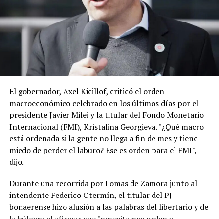
ese país.
En este contexto, hay malestar en la Argentina porque
entienden que la visita de Lula, el año pasado a la
expresidenta Cristina Kirchner en su prisión
domiciliaria, previo a las elecciones legislativas, sumado
a las declaraciones del ministro de Hacienda de Brasil,
Dario Durigan, que trató de “payaso” a Milei, también
El gobernador, Axel Kicillof, criticó el orden
pueden ser calificadas como una injerencia externa en la
macroeconómico celebrado en los últimos días por el
política doméstica. (TN)
presidente Javier Milei y la titular del Fondo Monetario
Internacional (FMI), Kristalina Georgieva. "¿Qué macro
está ordenada si la gente no llega a fin de mes y tiene
miedo de perder el laburo? Ese es orden para el FMI",
dijo.
Durante una recorrida por Lomas de Zamora junto al
intendente Federico Otermín, el titular del PJ
bonaerense hizo alusión a las palabras del libertario y de
la búlgara al afirmar que "necesitamos orden y