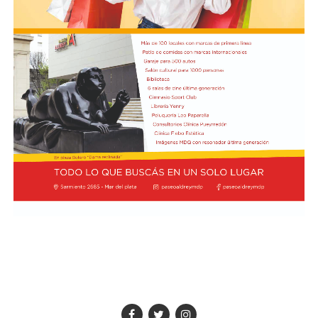
Luego se refirió al viaje que hizo Georgieva a Vaca
Muerta junto al ministro Luis Caputo y al CEO y
presidente de YPF, Horacio Marin. "Le quiero recordar a
la directora del FMI que ese petróleo que fue a ver es del
pueblo argentino, es nuestro petróleo, es argentino",
dijo y agregó: "Tendría que usarse para el desarrollo
nacional, para la industria nacional, para que lo puedan
comprar y adquirir a un precio posible de los costos
nacionales".
Además, el gobernador se refirió a la importancia del
yacimiento patagónico y recordó también que el
crecimiento del sector energético es posible gracias a la
recuperación de YPF durante los mandatos de Cristina
Fernández de Kirchner, gestión de la que fue parte y en
la que tuvo un rol destacado durante el proceso de
expropiación. (Ámbito)