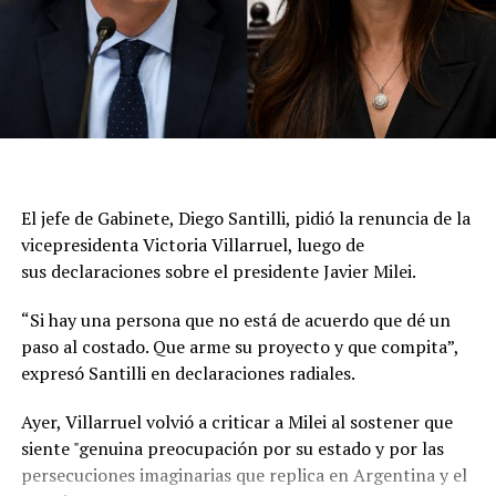
Luego volvieron a citarlo al Palacio de Itamaraty (el
Ministerio de Relaciones Exteriores brasileño), donde le
transmitieron la decisión de reducir el nivel de
representación, y que puede volver a la Argentina. La
medida no implica una expulsión ni una declaración de
persona non grata., aunque representa una nueva señal
del deterioro de la relación entre ambos países.
El jefe de Gabinete, Diego Santilli, pidió la renuncia de la
A partir de ahora, las relaciones diplomáticas quedarán
vicepresidenta Victoria Villarruel, luego de
al frente de los encargados de negocios en las
sus declaraciones sobre el presidente Javier Milei.
respectivas embajadas mientras persista la escalada de
tensión entre Milei y Lula. La decisión de Brasil abre un
“Si hay una persona que no está de acuerdo que dé un
escenario de incertidumbre sobre el futuro de los
paso al costado. Que arme su proyecto y que compita”,
vínculos entre las dos principales economías del
expresó Santilli en declaraciones radiales.
Mercosur.
Ayer, Villarruel volvió a criticar a Milei al sostener que
En Brasilia señalaron que las expresiones de Milei
siente "genuina preocupación por su estado y por las
durante recientes entrevistas fueron determinantes
persecuciones imaginarias que replica en Argentina y el
para la medida. En particular remarcaron que el