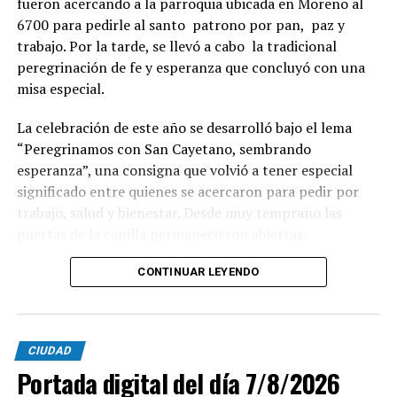
fueron acercando a la parroquia ubicada en Moreno al
6700 para pedirle al santo patrono por pan, paz y
trabajo. Por la tarde, se llevó a cabo la tradicional
peregrinación de fe y esperanza que concluyó con una
misa especial.
La celebración de este año se desarrolló bajo el lema
“Peregrinamos con San Cayetano, sembrando
esperanza”, una consigna que volvió a tener especial
significado entre quienes se acercaron para pedir por
trabajo, salud y bienestar. Desde muy temprano las
puertas de la capilla permanecieron abiertas.
La imagen del santo salió del santuario de Moreno al
CONTINUAR LEYENDO
6700 y fue acompañada por una multitud que recorrió
las calles del barrio. Grandes, jóvenes y niños y fieles se
sumaron al recorrido con banderas, espigas y distintas
CIUDAD
expresiones de fe.
Portada digital del día 7/8/2026
En paralelo, distintos gremios y organizaciones sociales