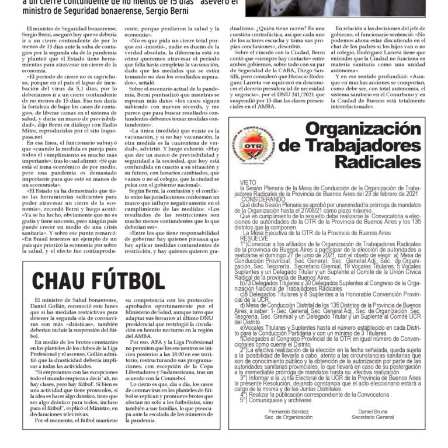
abrió el pie y puso el derechazo contra el palo de Juan
Cruz Nadal que no se había vuelvo a acomodar después
del córner.
Los de Mignini eran mucho más y el tercero llegó por
decantación. A los 24, Verón avanzó a toda velocidad
por izquierda, habilitó a Castillo y Acha, que lo venía
corriendo de atrás, lo desestabilizó adentro del area,
Rubiano no dudó y el juvenil desde los doce pasos anotó
su primer gol en el Federal A para empezar a decretar la
historia.
El complemento se jugó a otro ritmo pero mostró la
solidez del fondo kimberleño cada vez que lo probaron.
Más allá de eso, en los primeros cinco minutos, Miori
tuvo dos claras para convertir el cuarto pero Nadal se
lució en ambas con dos atajadas tremendas.
Los cambios probados por Mario Martínez le dieron a