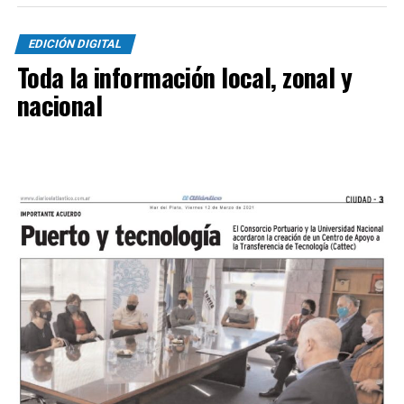
EDICIÓN DIGITAL
Toda la información local, zonal y
nacional
SINTESIS
Kimberley (3
): Tomás Casas, Bruno Di Bello, Mateo
Rinaldi, Bacigalupe y Hernán Sosa, Santiago Vásquez,
Mauricio Miori, Facundo Rojas y Leonardo Verón, Ullúa y
Santiago Castillo.
DT:
Mariano Mignini.