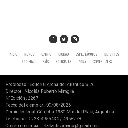
INICIO
MUNDO
CAMPO
CIUDAD
ESPECTÁCULOS
DEPORTES
SOCIEDAD
PAÍS
POLICIALES
ZONA
COMERCIALES
Propiedad : Editorial Arena del Atlántico S. A.
Director : Nicolás Roberto Miraglia
N°Edición : 2267
Fecha del ejemplar : 09/08/2026
Domicilio legal: Córdoba 1980 Mar del Plata, Argentina
Teléfonos : 0223-4956434 / 4958278
Correo comercial :
elatlanticodiario@gmail.com