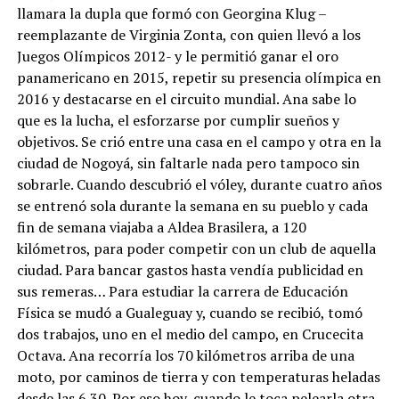
llamara la dupla que formó con Georgina Klug –
reemplazante de Virginia Zonta, con quien llevó a los
Juegos Olímpicos 2012- y le permitió ganar el oro
panamericano en 2015, repetir su presencia olímpica en
2016 y destacarse en el circuito mundial. Ana sabe lo
que es la lucha, el esforzarse por cumplir sueños y
objetivos. Se crió entre una casa en el campo y otra en la
ciudad de Nogoyá, sin faltarle nada pero tampoco sin
sobrarle. Cuando descubrió el vóley, durante cuatro años
se entrenó sola durante la semana en su pueblo y cada
fin de semana viajaba a Aldea Brasilera, a 120
kilómetros, para poder competir con un club de aquella
ciudad. Para bancar gastos hasta vendía publicidad en
sus remeras… Para estudiar la carrera de Educación
Física se mudó a Gualeguay y, cuando se recibió, tomó
dos trabajos, uno en el medio del campo, en Crucecita
Octava. Ana recorría los 70 kilómetros arriba de una
moto, por caminos de tierra y con temperaturas heladas
desde las 6.30. Por eso hoy, cuando le toca pelearla otra