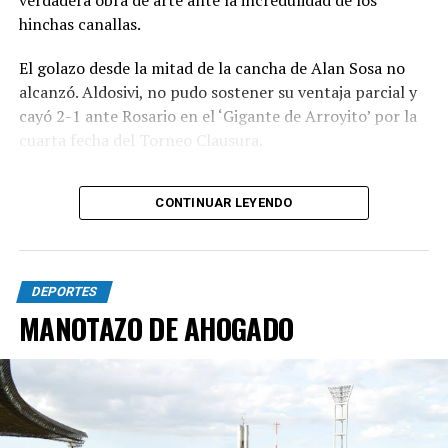
hinchas canallas.
El golazo desde la mitad de la cancha de Alan Sosa no
alcanzó. Aldosivi, no pudo sostener su ventaja parcial y
cayó 2-1 ante Rosario en el ‘Gigante de Arroyito’ por la
cuarta fecha del Torneo Clausura.
Foto Alan Sosa festeja su golazo en el Gigante de
CONTINUAR LEYENDO
Arroyito. Fotobaires
DEPORTES
MANOTAZO DE AHOGADO