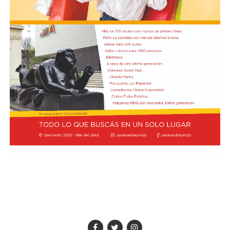
Cómo funciona el Power Ranking de la Fórmula 1
Esta clasificación funciona a través de un panel de cinco
expertos que luego de cada Gran Premio de la F1 asigna
una calificación individual a cada piloto según su
actuación a lo largo de todo el fin de semana, por lo que
incluye también la clasificación previa y, en caso de
tener, las carreras sprint.
Este análisis tiene la premisa de dejar de lado el
potencial del auto en la calificación de los pilotos, por lo
que se promedian los puntajes de los jueces para
obtener una nota final según la capacidad del corredor.
A lo largo del año, se acumularon las valoraciones de