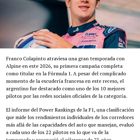
técnico, jurídico y contable antes de que la
administración municipal adopte una definición sobre el
pedido.
En los fundamentos de la resolución se señala que la
complejidad y trascendencia de la solicitud hacen
necesario un estudio integral de la documentación
presentada, especialmente por tratarse de una
Franco Colapinto atraviesa una gran temporada con
modificación vinculada a la composición societaria de la
Alpine en este 2026, su primera campaña completa
empresa que obtuvo la concesión.
como titular en la Fórmula 1. A pesar del complicado
momento de la escudería francesa en este receso, el
La novedad se conoce mientras la concesión del Minella
argentino fue destacado como uno de los 10 mejores
continúa envuelta en una delicadísima situación
pilotos por las redes sociales oficiales de la categoría.
jurídica. El proceso mediante el cual Minella Stadium
resultó adjudicataria es objeto de una investigación que
El informe del Power Rankings de la F1, una clasificación
busca determinar si existieron irregularidades en la
que mide los rendimientos individuales de los corredores
licitación impulsada por el Municipio.
más allá de las capacidades del auto que manejan, evaluó
a cada uno de los 22 pilotos en lo que va de la
La causa, que avanza en la Justicia, derivó en
temporada y reconoció al pilarense de 23 años.
cuestionamientos de distintos sectores políticos y en