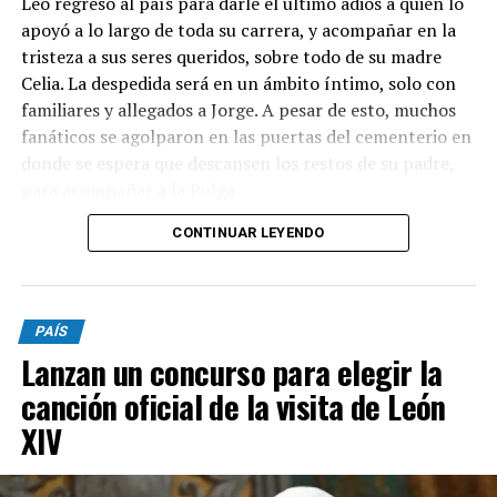
Leo regresó al país para darle el último adiós a quien lo
apoyó a lo largo de toda su carrera, y acompañar en la
tristeza a sus seres queridos, sobre todo de su madre
Celia. La despedida será en un ámbito íntimo, solo con
familiares y allegados a Jorge. A pesar de esto, muchos
fanáticos se agolparon en las puertas del cementerio en
donde se espera que descansen los restos de su padre,
para acompañar a la Pulga.
CONTINUAR LEYENDO
Luego de la ceremonia, Messi emprenderá su regreso a
Miami, aunque desde el club no piensan apresurarlo.
Esta noche se perfilaba como titular ante Rayados de
Monterrey, por la fase de grupos de la Leagues Cup,
PAÍS
pero fue desafectado.
Lanzan un concurso para elegir la
Desde las primeras horas de la mañana, el capitán de la
canción oficial de la visita de León
Selección y su familia recibieron innumerables muestras
XIV
de cariño de todo el fútbol mundial: mensajes de
Barcelona, Real Madrid, y también de Rosario Central y