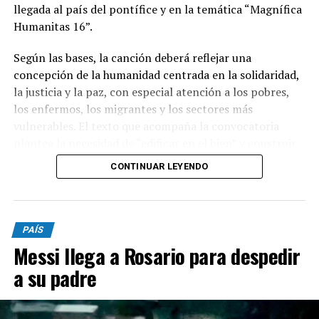
llegada al país del pontífice y en la temática “Magnífica
Humanitas 16”.
Según las bases, la canción deberá reflejar una
concepción de la humanidad centrada en la solidaridad,
la justicia y la paz, con especial atención a los pobres,
los enfermos, los migrantes y los sectores más
vulnerables. El texto que acompaña la convocatoria
plantea la necesidad de “edificar en el bien” y construir
una sociedad donde el ser humano ocupe un lugar
CONTINUAR LEYENDO
central.
Podrán participar argentinos mayores de 18 años, tanto
PAÍS
de manera individual como grupal. Las canciones
Messi llega a Rosario para despedir
deberán ser inéditas, haber sido compuestas
específicamente para el concurso y no haber sido
a su padre
publicadas anteriormente en plataformas como
YouTube, Spotify o redes sociales.