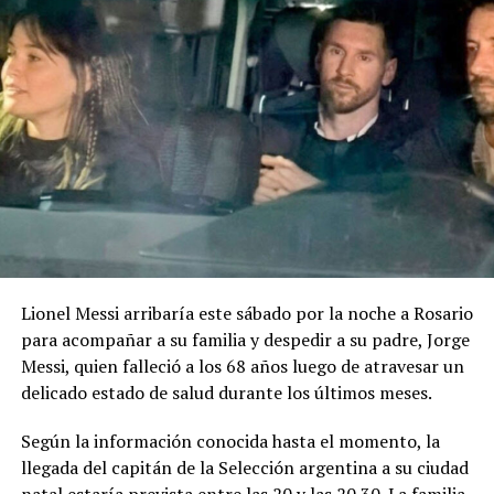
El género musical será libre y las obras deberán tener
una duración de entre dos y cuatro minutos. El idioma
será el castellano, aunque las bases permiten incorporar
lenguas originarias de manera complementaria.
Uno de los puntos particulares del concurso es que las
bases contemplan expresamente el uso de inteligencia
artificial generativa. Sin embargo, las herramientas
podrán utilizarse solamente como apoyo auxiliar en
determinados procesos.
Lionel Messi arribaría este sábado por la noche a Rosario
La IA podrá intervenir en la edición, mezcla o
para acompañar a su familia y despedir a su padre, Jorge
masterización del audio, en tareas técnicas de
Messi, quien falleció a los 68 años luego de atravesar un
producción y en la generación de acompañamientos
delicado estado de salud durante los últimos meses.
instrumentales utilizados como maquetación. En todos
los casos, la línea melódica principal, la armonía base y
Según la información conocida hasta el momento, la
la estructura de la canción deberán ser de creación
llegada del capitán de la Selección argentina a su ciudad
íntegramente humana.
natal estaría prevista entre las 20 y las 20.30. La familia