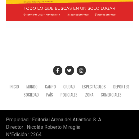
INICIO
MUNDO
CAMPO
CIUDAD
ESPECTÁCULOS
DEPORTES
SOCIEDAD
PAÍS
POLICIALES
ZONA
COMERCIALES
Propiedad : Editorial Arena del Atlántico S. A.
Director : Nicolás Roberto Miraglia
N°Edición : 2264