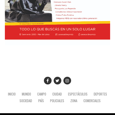
noveno puesto en soledad, con una valoración de 7,4.
Finalmente, Colapinto y Hadjar están igualados en el
décimo con 7,0 cada uno.
La propia página web oficial de la F1 acompañó la
puntuación de cada piloto con un análisis escrito sobre
su rendimiento, en el que destacaron que Colapinto
“mejoró notablemente en la consistencia durante su
primera temporada completa en la F1 con Alpine”.
“Seis carreras puntuando han sumado puntos al total de
Alpine, junto con los de su compañero Gasly, lo que les
permite ocupar un respetable sexto lugar en el
Campeonato de Constructores (donde ocupaban el
quinto puesto hasta que Racing Bull los superó)”,
INICIO
MUNDO
CAMPO
CIUDAD
ESPECTÁCULOS
DEPORTES
agregaron en el informe.
SOCIEDAD
PAÍS
POLICIALES
ZONA
COMERCIALES
Dicho análisis concluyó que “si Colapinto mantiene este
nivel y le exige más a Gasly, sus posibilidades de