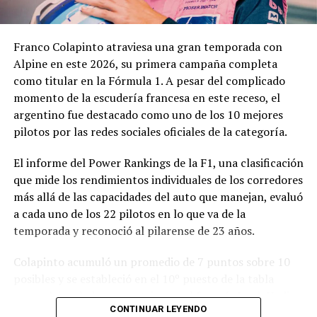
necesario un estudio integral de la documentación
presentada, especialmente por tratarse de una
Franco Colapinto atraviesa una gran temporada con
modificación vinculada a la composición societaria de la
Alpine en este 2026, su primera campaña completa
empresa que obtuvo la concesión.
como titular en la Fórmula 1. A pesar del complicado
momento de la escudería francesa en este receso, el
La novedad se conoce mientras la concesión del Minella
argentino fue destacado como uno de los 10 mejores
continúa envuelta en una delicadísima situación
pilotos por las redes sociales oficiales de la categoría.
jurídica. El proceso mediante el cual Minella Stadium
resultó adjudicataria es objeto de una investigación que
El informe del Power Rankings de la F1, una clasificación
busca determinar si existieron irregularidades en la
que mide los rendimientos individuales de los corredores
licitación impulsada por el Municipio.
más allá de las capacidades del auto que manejan, evaluó
a cada uno de los 22 pilotos en lo que va de la
La causa, que avanza en la Justicia, derivó en
temporada y reconoció al pilarense de 23 años.
cuestionamientos de distintos sectores políticos y en
presentaciones impulsadas por organizaciones civiles,
Colapinto acumuló un promedio de 7 puntos sobre 10
que pusieron bajo la lupa tanto el proceso licitatorio
posibles y se estableció en el 10º puesto de la tabla
como los movimientos societarios relacionados con la
general, igualado en puntaje con el francés Isack Hadjar,
firma concesionaria.
CONTINUAR LEYENDO
que logró estabilidad con la compleja segunda butaca de