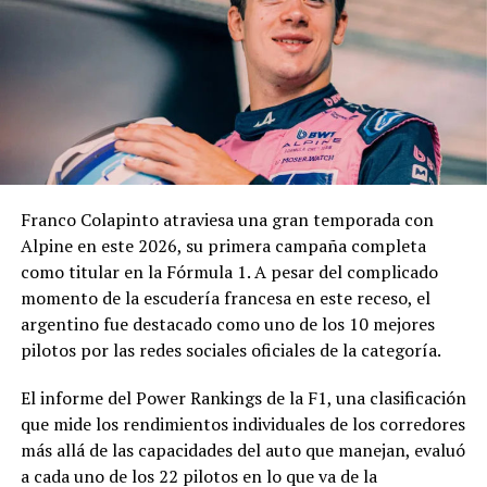
técnico, jurídico y contable antes de que la
administración municipal adopte una definición sobre el
pedido.
En los fundamentos de la resolución se señala que la
complejidad y trascendencia de la solicitud hacen
necesario un estudio integral de la documentación
presentada, especialmente por tratarse de una
Franco Colapinto atraviesa una gran temporada con
modificación vinculada a la composición societaria de la
Alpine en este 2026, su primera campaña completa
empresa que obtuvo la concesión.
como titular en la Fórmula 1. A pesar del complicado
momento de la escudería francesa en este receso, el
La novedad se conoce mientras la concesión del Minella
argentino fue destacado como uno de los 10 mejores
continúa envuelta en una delicadísima situación
pilotos por las redes sociales oficiales de la categoría.
jurídica. El proceso mediante el cual Minella Stadium
resultó adjudicataria es objeto de una investigación que
El informe del Power Rankings de la F1, una clasificación
busca determinar si existieron irregularidades en la
que mide los rendimientos individuales de los corredores
licitación impulsada por el Municipio.
más allá de las capacidades del auto que manejan, evaluó
a cada uno de los 22 pilotos en lo que va de la
La causa, que avanza en la Justicia, derivó en