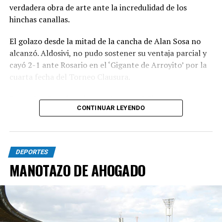
verdadera obra de arte ante la incredulidad de los
hinchas canallas.
El golazo desde la mitad de la cancha de Alan Sosa no
alcanzó. Aldosivi, no pudo sostener su ventaja parcial y
cayó 2-1 ante Rosario en el ‘Gigante de Arroyito’ por la
cuarta fecha del Torneo Clausura.
Foto Alan Sosa festeja su golazo en el Gigante de
CONTINUAR LEYENDO
Arroyito. Fotobaires
DEPORTES
MANOTAZO DE AHOGADO