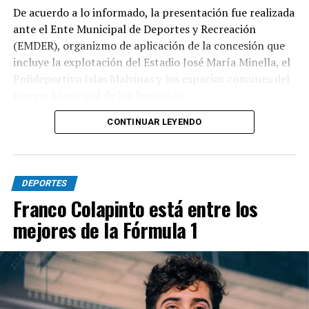
De acuerdo a lo informado, la presentación fue realizada
ante el Ente Municipal de Deportes y Recreación
(EMDER), organizmo de aplicación de la concesión que
incluye la explotación del Estadio José María Minella, el
Polideportivo Islas Malvinas y los espacios comunes del
Parque Municipal de los Deportes.
CONTINUAR LEYENDO
A tal efecto, el secretario Legal, Técnico y de
Hacienda, Mauro Martinelli dispuso la creación de una
Comisión ad hoc que tendrá la responsabilidad de
analizar la documentación presentada por la
DEPORTES
concesionaria y determinar si la operación se ajusta a las
Franco Colapinto está entre los
exigencias previstas en el contrato y en la normativa
mejores de la Fórmula 1
vigente.
El cuerpo estará integrado por representantes del
EMDER, la Dirección General Legal y Técnica, la
Contaduría General y la Dirección General de
Contrataciones, áreas que deberán elaborar un informe