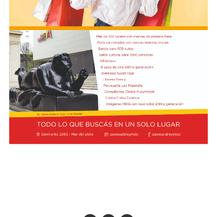
Cómo funciona el Power Ranking de la Fórmula 1
Esta clasificación funciona a través de un panel de cinco
expertos que luego de cada Gran Premio de la F1 asigna
una calificación individual a cada piloto según su
actuación a lo largo de todo el fin de semana, por lo que
incluye también la clasificación previa y, en caso de
tener, las carreras sprint.
Este análisis tiene la premisa de dejar de lado el
potencial del auto en la calificación de los pilotos, por lo
que se promedian los puntajes de los jueces para
obtener una nota final según la capacidad del corredor.
A lo largo del año, se acumularon las valoraciones de