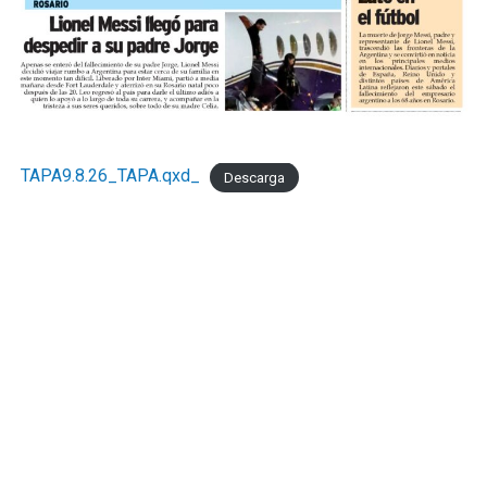
TAPA9.8.26_TAPA.qxd_
Descarga