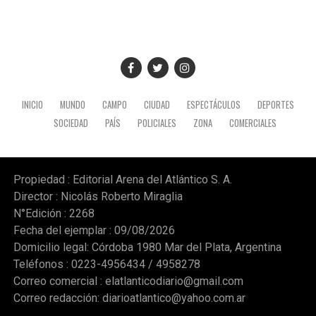
INICIO
MUNDO
CAMPO
CIUDAD
ESPECTÁCULOS
DEPORTES
SOCIEDAD
PAÍS
POLICIALES
ZONA
COMERCIALES
Propiedad : Editorial Arena del Atlántico S. A.
Director : Nicolás Roberto Miraglia
N°Edición : 2268
Fecha del ejemplar : 09/08/2026
Domicilio legal: Córdoba 1980 Mar del Plata, Argentina
Teléfonos : 0223-4956434 / 4958278
Correo comercial :
elatlanticodiario@gmail.com
Correo redacción:
diarioatlantico@yahoo.com.ar