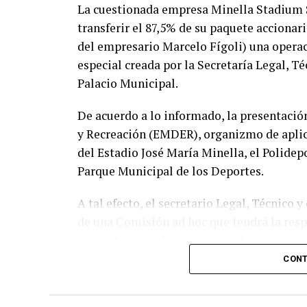
La cuestionada empresa Minella Stadium S.
transferir el 87,5% de su paquete accionari
del empresario Marcelo Fígoli) una opera
especial creada por la Secretaría Legal, T
Palacio Municipal.
De acuerdo a lo informado, la presentació
y Recreación (EMDER), organizmo de aplica
del Estadio José María Minella, el Polidep
Parque Municipal de los Deportes.
A tal efecto, el secretario Legal, Técnico 
de una Comisión ad hoc que tendrá la res
presentada por la concesionaria y determin
previstas en el contrato y en la normativa 
CONT
El cuerpo estará integrado por representa