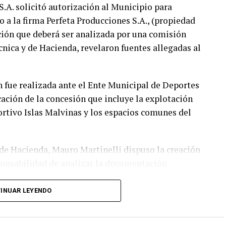
A. solicitó autorización al Municipio para
o a la firma Perfeta Producciones S.A., (propiedad
ción que deberá ser analizada por una comisión
écnica y de Hacienda, revelaron fuentes allegadas al
n fue realizada ante el Ente Municipal de Deportes
ción de la concesión que incluye la explotación
ortivo Islas Malvinas y los espacios comunes del
y de Hacienda, Mauro Martinelli dispuso la creación
ponsabilidad de analizar la documentación
ar si la operación se ajusta a las exigencias
vigente.
INUAR LEYENDO
ntes del EMDER, la Dirección General Legal y