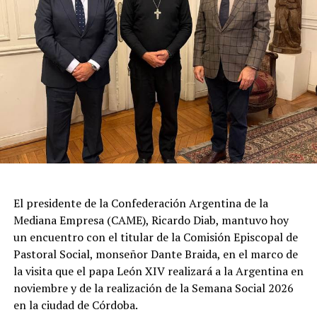
La autorización militar ocurre en un contexto de
fricción diplomática originada por las declaraciones
de Javier Milei hacia su par brasileño, Lula da Silva. Esta
situación derivó en el retiro del embajador brasileño en
Buenos Aires, Julio Bitelli.
Desde el Palacio del Planalto, el canciller Mauro
Vieira calificó los insultos del mandatario argentino
como "graves e inaceptables". Por su parte, Brasil decidió
reducir su representación en el país al nivel de
El presidente de la Confederación Argentina de la
encargado de negocios.
Mediana Empresa (CAME), Ricardo Diab, mantuvo hoy
un encuentro con el titular de la Comisión Episcopal de
Pese a que Milei ratificó sus críticas calificando a Lula de
Pastoral Social, monseñor Dante Braida, en el marco de
"corrupto", desde la Cancillería argentina intentan
la visita que el papa León XIV realizará a la Argentina en
preservar la relación institucional. El canciller Pablo
noviembre y de la realización de la Semana Social 2026
Quirno calificó de "lamentable" la decisión de Brasil de
en la ciudad de Córdoba.
bajar el nivel de su representación.