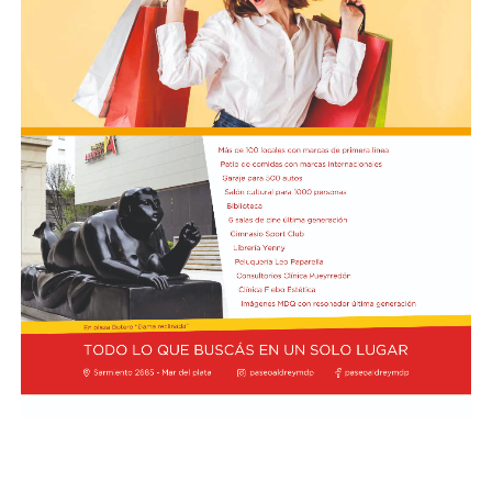
todos los sectores sociales detrás un mismo objetivo,
que este año se enmarca bajo el lema “Puentes hacia el
Bien Común”. Además, valoró la predisposición de CAME
en participar de la Semana Social 2026, que tendrá lugar
del 4 al 6 de septiembre en la ciudad de Córdoba, así
como en torno a la próxima visita del Sumo Pontífice.
Por último, el secretario de Hacienda de CAME, Blas
Taladrid, subrayó la importancia de la realización de la
Semana Social, que anualmente convoca la Comisión
Episcopal de la Pastoral Social, e indicó que miembros
de la entidad pyme de todo el país participarán de la
actividad.
Foto:
Diab, Braida y Taladrid en la visita a la sede de la
Conferencia Episcopal Argentina