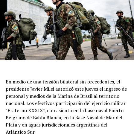
Este 7 de agosto, una vez más, la parroquia ubicada en
calle Moreno al 6700 seá epicentro de cientos de fieles
para acompañar al santo y renovar una tradición que
atraviesa generaciones.
En medio de una tensión bilateral sin precedentes, el
presidente Javier Milei autorizó este jueves el ingreso de
personal y medios de la Marina de Brasil al territorio
nacional. Los efectivos participarán del ejercicio militar
"Fraterno XXXIX", con asiento en la base naval Puerto
Belgrano de Bahía Blanca, en la Base Naval de Mar del
Plata y en aguas jurisdiccionales argentinas del
Atlántico Sur.