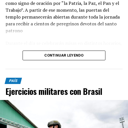
como signo de oración por “la Patria, la Paz, el Pan y el
Trabajo”. A partir de ese momento, las puertas del
templo permanecerán abiertas durante toda la jornada
para recibir a cientos de peregrinos devotos del santo
patrono
Durante el día se celebrarán misas en distintos horarios,
y el momento central será a las 15, cuando se llevará
CONTINUAR LEYENDO
adelante la tradicional procesión con la imagen de San
Cayetano por las calles del barrio. La peregrinación será
presidida por monseñor Ernesto Giobando y finalizará
con la santa misa principal.
PAÍS
Ejercicios militares con Brasil
Desde la parroquia invitaron a toda la comunidad a
participar de la celebración y a acercarse con sus
intenciones y pedidos. “Juntos renovemos la esperanza y
pidamos la intercesión de nuestro Patrono para
alcanzar la gracia que más necesitamos”, señalaron.