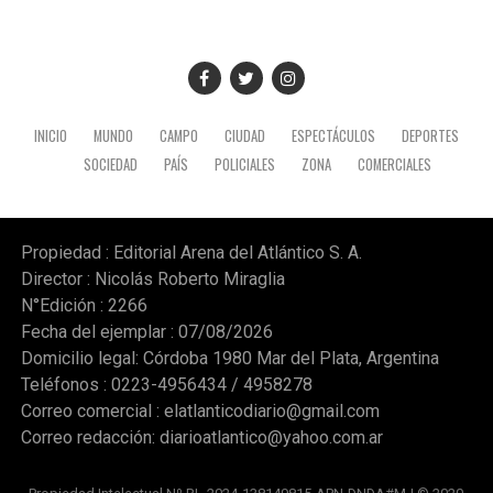
INICIO
MUNDO
CAMPO
CIUDAD
ESPECTÁCULOS
DEPORTES
SOCIEDAD
PAÍS
POLICIALES
ZONA
COMERCIALES
Propiedad : Editorial Arena del Atlántico S. A.
Director : Nicolás Roberto Miraglia
N°Edición : 2266
Fecha del ejemplar : 07/08/2026
Domicilio legal: Córdoba 1980 Mar del Plata, Argentina
Teléfonos : 0223-4956434 / 4958278
Correo comercial :
elatlanticodiario@gmail.com
Correo redacción:
diarioatlantico@yahoo.com.ar