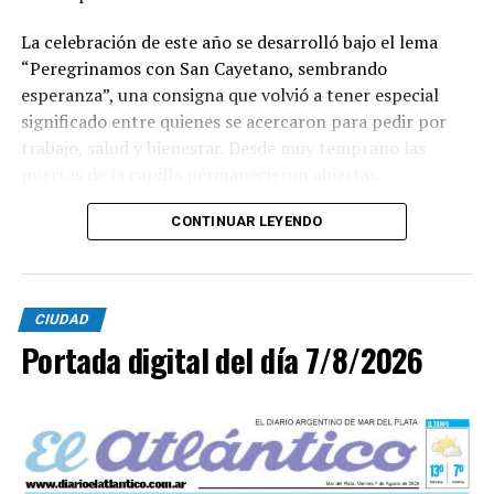
La celebración de este año se desarrolló bajo el lema
“Peregrinamos con San Cayetano, sembrando
esperanza”, una consigna que volvió a tener especial
significado entre quienes se acercaron para pedir por
trabajo, salud y bienestar. Desde muy temprano las
puertas de la capilla permanecieron abiertas.
La imagen del santo salió del santuario de Moreno al
CONTINUAR LEYENDO
6700 y fue acompañada por una multitud que recorrió
las calles del barrio. Grandes, jóvenes y niños y fieles se
sumaron al recorrido con banderas, espigas y distintas
CIUDAD
expresiones de fe.
Portada digital del día 7/8/2026
En paralelo, distintos gremios y organizaciones sociales
se sumaron bajo las consignas de paz, pan, tierra, techo
y trabajo, para visibilizar la situación de trabajadores y
desocupados.