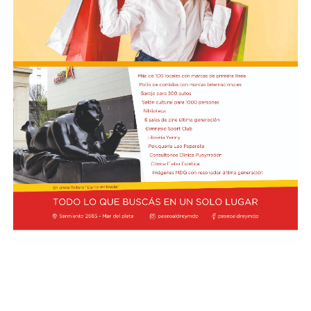
Lawson, de Racing Bulls; y George Russell, de Mercedes,
todos con 7,6.
Por detrás, el debutante Arvid Lindblad, de Racing Bulls,
está igualado con el vigente campeón Lando Norris, de
McLaren, en el séptimo lugar, los dos con un puntaje de
7,5. A su vez, Charles Leclerc, de Ferrari, figura en el
noveno puesto en soledad, con una valoración de 7,4.
Finalmente, Colapinto y Hadjar están igualados en el
décimo con 7,0 cada uno.
La propia página web oficial de la F1 acompañó la
puntuación de cada piloto con un análisis escrito sobre
su rendimiento, en el que destacaron que Colapinto
“mejoró notablemente en la consistencia durante su
primera temporada completa en la F1 con Alpine”.
“Seis carreras puntuando han sumado puntos al total de