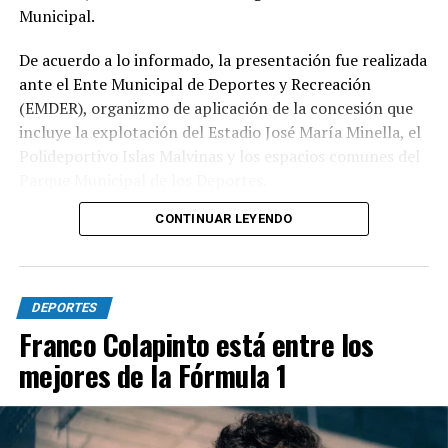
Municipal.
De acuerdo a lo informado, la presentación fue realizada
ante el Ente Municipal de Deportes y Recreación
(EMDER), organizmo de aplicación de la concesión que
incluye la explotación del Estadio José María Minella, el
Polideportivo Islas Malvinas y los espacios comunes del
Parque Municipal de los Deportes.
CONTINUAR LEYENDO
A tal efecto, el secretario Legal, Técnico y de
Hacienda, Mauro Martinelli dispuso la creación de una
Comisión ad hoc que tendrá la responsabilidad de
analizar la documentación presentada por la
DEPORTES
concesionaria y determinar si la operación se ajusta a las
Franco Colapinto está entre los
exigencias previstas en el contrato y en la normativa
mejores de la Fórmula 1
vigente.
El cuerpo estará integrado por representantes del
EMDER, la Dirección General Legal y Técnica, la