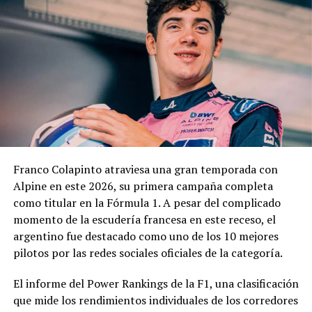
Contaduría General y la Dirección General de
Contrataciones, áreas que deberán elaborar un informe
técnico, jurídico y contable antes de que la
administración municipal adopte una definición sobre el
pedido.
En los fundamentos de la resolución se señala que la
complejidad y trascendencia de la solicitud hacen
necesario un estudio integral de la documentación
presentada, especialmente por tratarse de una
Franco Colapinto atraviesa una gran temporada con
modificación vinculada a la composición societaria de la
Alpine en este 2026, su primera campaña completa
empresa que obtuvo la concesión.
como titular en la Fórmula 1. A pesar del complicado
momento de la escudería francesa en este receso, el
La novedad se conoce mientras la concesión del Minella
argentino fue destacado como uno de los 10 mejores
continúa envuelta en una delicadísima situación
pilotos por las redes sociales oficiales de la categoría.
jurídica. El proceso mediante el cual Minella Stadium
resultó adjudicataria es objeto de una investigación que
El informe del Power Rankings de la F1, una clasificación
busca determinar si existieron irregularidades en la
que mide los rendimientos individuales de los corredores
licitación impulsada por el Municipio.