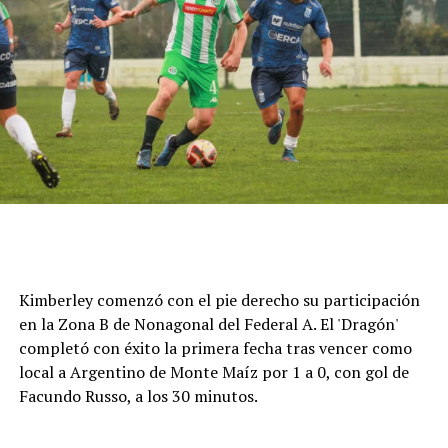
Cómo funciona el Power Ranking de la Fórmula 1
Esta clasificación funciona a través de un panel de cinco
expertos que luego de cada Gran Premio de la F1 asigna
una calificación individual a cada piloto según su
actuación a lo largo de todo el fin de semana, por lo que
Kimberley comenzó con el pie derecho su participación
incluye también la clasificación previa y, en caso de
en la Zona B de Nonagonal del Federal A. El 'Dragón'
tener, las carreras sprint.
completó con éxito la primera fecha tras vencer como
local a Argentino de Monte Maíz por 1 a 0, con gol de
Este análisis tiene la premisa de dejar de lado el
Facundo Russo, a los 30 minutos.
potencial del auto en la calificación de los pilotos, por lo
que se promedian los puntajes de los jueces para
obtener una nota final según la capacidad del corredor.