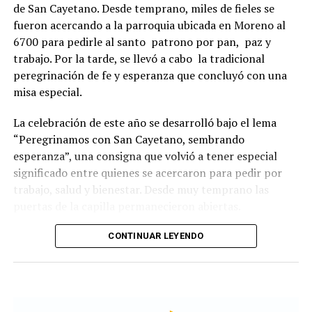
de San Cayetano. Desde temprano, miles de fieles se
fueron acercando a la parroquia ubicada en Moreno al
6700 para pedirle al santo patrono por pan, paz y
trabajo. Por la tarde, se llevó a cabo la tradicional
peregrinación de fe y esperanza que concluyó con una
misa especial.
La celebración de este año se desarrolló bajo el lema
“Peregrinamos con San Cayetano, sembrando
esperanza”, una consigna que volvió a tener especial
significado entre quienes se acercaron para pedir por
trabajo, salud y bienestar. Desde muy temprano las
puertas de la capilla permanecieron abiertas.
La imagen del santo salió del santuario de Moreno al
CONTINUAR LEYENDO
6700 y fue acompañada por una multitud que recorrió
las calles del barrio. Grandes, jóvenes y niños y fieles se
sumaron al recorrido con banderas, espigas y distintas
expresiones de fe.