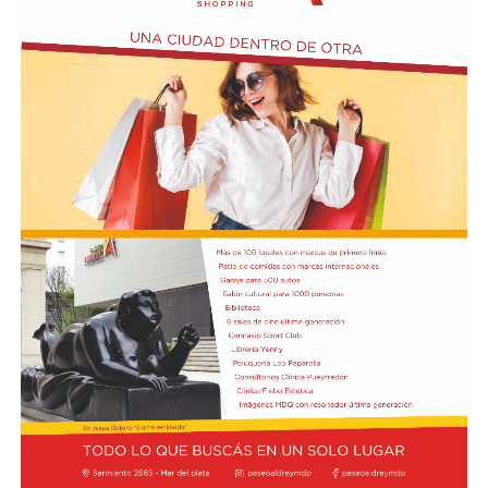
Los mandatarios y las delegaciones. Presidencia de
Ecuador
Además, la representación argentina avanzó en la firma
de cuatro convenios: Acuerdo de Servicios Aéreos, para
potenciar la conectividad y el turismo; tratado de
Extradición, destinado a consolidar la cooperación en
materia de justicia; acuerdo de Cooperación para el Uso
Pacífico de la Energía Nuclear; y la declaración
Conjunta sobre Pesca Ilegal, No Declarada y No
Reglamentada (INDNR), enfocada en la protección y
soberanía de los recursos marinos, informó NA.
El canciller argentino Pablo Quirno y el ministro de
Defensa Nacional de Ecuador, Gian Carlo Loffredo,