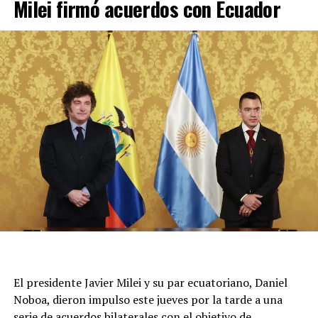
Milei firmó acuerdos con Ecuador
Además, Crescenti afirmó a TN que "el departamento se
incendió por completo" y que “hay una mujer de 57 años
con una crisis nerviosa".
Unos 15 móviles del Sistema de Atención Médica de
Emergencias trabajan en la zona y no se confirmaron
más damnificados. Por el momento, continúa el
operativo y se mantiene cortado el tránsito en la zona,
sobre la calle San José.
El presidente Javier Milei y su par ecuatoriano, Daniel
Noboa, dieron impulso este jueves por la tarde a una
serie de acuerdos bilaterales con el objetivo de