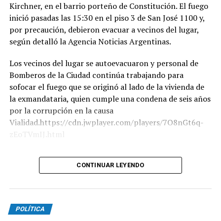
Kirchner, en el barrio porteño de Constitución. El fuego
inició pasadas las 15:30 en el piso 3 de San José 1100 y,
Finalmente, a la madrugada de la Argentina, partía el
por precaución, debieron evacuar a vecinos del lugar,
vuelo presidencial desde Santiago de Cali con destino a
según detalló la Agencia Noticias Argentinas.
Buenos Aires.
Los vecinos del lugar se autoevacuaron y personal de
Bomberos de la Ciudad continúa trabajando para
sofocar el fuego que se originó al lado de la vivienda de
la exmandataria, quien cumple una condena de seis años
por la corrupción en la causa
Vialidad.https://cdn.jwplayer.com/players/7O8nGt6q-
zEoTVmIJ.html
Según trascendió, dos pacientes mayores de edad fueron
CONTINUAR LEYENDO
derivados al Hospital Penna por inhalación de humo. Por
su parte, el titular del SAME, Alberto Crescenti, explicó
que evacuaron a todos los habitantes del edificio, pero
que "no fue necesario" hacerlo con los residentes de
POLÍTICA
otras estructuras.