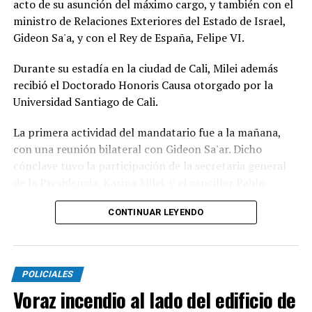
acto de su asunción del máximo cargo, y también con el
ministro de Relaciones Exteriores del Estado de Israel,
Gideon Sa'a, y con el Rey de España, Felipe VI.
Durante su estadía en la ciudad de Cali, Milei además
recibió el Doctorado Honoris Causa otorgado por la
Universidad Santiago de Cali.
La primera actividad del mandatario fue a la mañana,
con una reunión bilateral con Gideon Sa'ar. Dicho
cónclave tuvo la participación de la secretaria general
de la Presidencia, Karina Milei, y el canciller Pablo
Quirno, los funcionarios que integran la comitiva del
CONTINUAR LEYENDO
Gobierno en esta gira internacional que tuvo una
primera escala en Ecuador, el jueves.
Tras la reunión, tomó contacto con De la Espriella,
POLICIALES
quien se anota como otro mandatario de la región de la
Voraz incendio al lado del edificio de
derecha y aliado al libertario. En un video que difundió