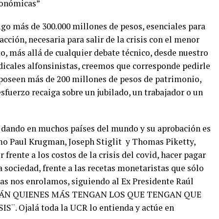
conómicas”
lgo más de 300.000 millones de pesos, esenciales para
cción, necesaria para salir de la crisis con el menor
to, más allá de cualquier debate técnico, desde nuestro
icales alfonsinistas, creemos que corresponde pedirle
s poseen más de 200 millones de pesos de patrimonio,
esfuerzo recaiga sobre un jubilado, un trabajador o un
tá dando en muchos países del mundo y su aprobación es
o Paul Krugman, Joseph Stiglit y Thomas Piketty,
frente a los costos de la crisis del covid, hacer pagar
 sociedad, frente a las recetas monetaristas que sólo
as nos enrolamos, siguiendo al Ex Presidente Raúl
 ¨SERÁN QUIENES MÁS TENGAN LOS QUE TENGAN QUE
. Ojalá toda la UCR lo entienda y actúe en