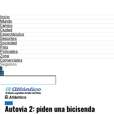
Inicio
Mundo
Campo
Ciudad
Espectáculos
Deportes
Sociedad
País
Policiales
Zona
Comerciales
Seguinos
El Atlántico
Zona
Autovia 2: piden una bicisenda