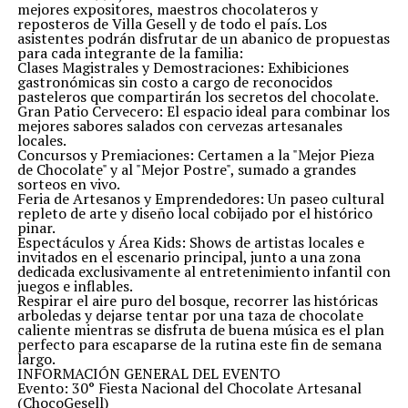
mejores expositores, maestros chocolateros y
reposteros de Villa Gesell y de todo el país. Los
asistentes podrán disfrutar de un abanico de propuestas
para cada integrante de la familia:
Clases Magistrales y Demostraciones: Exhibiciones
gastronómicas sin costo a cargo de reconocidos
pasteleros que compartirán los secretos del chocolate.
Gran Patio Cervecero: El espacio ideal para combinar los
mejores sabores salados con cervezas artesanales
locales.
Concursos y Premiaciones: Certamen a la "Mejor Pieza
de Chocolate" y al "Mejor Postre", sumado a grandes
sorteos en vivo.
Feria de Artesanos y Emprendedores: Un paseo cultural
repleto de arte y diseño local cobijado por el histórico
pinar.
Espectáculos y Área Kids: Shows de artistas locales e
invitados en el escenario principal, junto a una zona
dedicada exclusivamente al entretenimiento infantil con
juegos e inflables.
Respirar el aire puro del bosque, recorrer las históricas
arboledas y dejarse tentar por una taza de chocolate
caliente mientras se disfruta de buena música es el plan
perfecto para escaparse de la rutina este fin de semana
largo.
INFORMACIÓN GENERAL DEL EVENTO
Evento: 30° Fiesta Nacional del Chocolate Artesanal
(ChocoGesell)