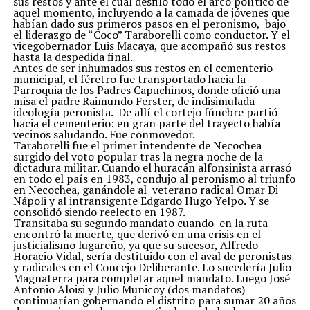
sus restos y ante el cual desfiló todo el arco político de
aquel momento, incluyendo a la camada de jóvenes que
habían dado sus primeros pasos en el peronismo, bajo
el liderazgo de “Coco” Taraborelli como conductor. Y el
vicegobernador Luis Macaya, que acompañó sus restos
hasta la despedida final.
Antes de ser inhumados sus restos en el cementerio
municipal, el féretro fue transportado hacia la
Parroquia de los Padres Capuchinos, donde ofició una
misa el padre Raimundo Ferster, de indisimulada
ideología peronista. De allí el cortejo fúnebre partió
hacia el cementerio: en gran parte del trayecto había
vecinos saludando. Fue conmovedor.
Taraborelli fue el primer intendente de Necochea
surgido del voto popular tras la negra noche de la
dictadura militar. Cuando el huracán alfonsinista arrasó
en todo el país en 1983, condujo al peronismo al triunfo
en Necochea, ganándole al veterano radical Omar Di
Nápoli y al intransigente Edgardo Hugo Yelpo. Y se
consolidó siendo reelecto en 1987.
Transitaba su segundo mandato cuando en la ruta
encontró la muerte, que derivó en una crisis en el
justicialismo lugareño, ya que su sucesor, Alfredo
Horacio Vidal, sería destituido con el aval de peronistas
y radicales en el Concejo Deliberante. Lo sucedería Julio
Magnaterra para completar aquel mandato. Luego José
Antonio Aloisi y Julio Municoy (dos mandatos)
continuarían gobernando el distrito para sumar 20 años