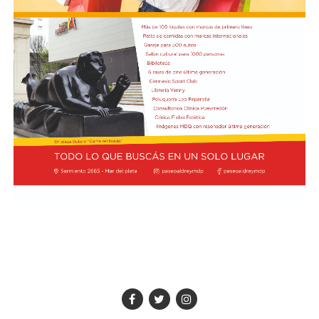
fricción diplomática originada por las declaraciones
de Javier Milei hacia su par brasileño, Lula da Silva. Esta
situación derivó en el retiro del embajador brasileño en
Buenos Aires, Julio Bitelli.
Desde el Palacio del Planalto, el canciller Mauro
Vieira calificó los insultos del mandatario argentino
como "graves e inaceptables". Por su parte, Brasil decidió
reducir su representación en el país al nivel de
encargado de negocios.
Pese a que Milei ratificó sus críticas calificando a Lula de
"corrupto", desde la Cancillería argentina intentan
preservar la relación institucional. El canciller Pablo
Quirno calificó de "lamentable" la decisión de Brasil de
bajar el nivel de su representación.
Quirno afirmó en conferencia de prensa
que Argentina decidió no llevar el conflicto a una