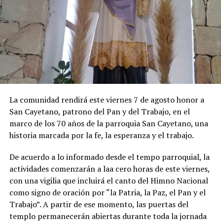
33,2%. En la aceleración de julio hubo un impacto
importante del salto que pegaron los precios
estacionales (10,9%), principalmente por las alzas en las
tarifas del alojamiento en hoteles por las vacaciones de
invierno, al igual que en los precios de los paquetes
vacacionales, de los pasajes aéreos y de las verduras.
Los precios regulados aumentaron 3%. En esta división
La comunidad rendirá este viernes 7 de agosto honor a
se destacaron las subas en colegios privados y en las
San Cayetano, patrono del Pan y del Trabajo, en el
tarifas de luz.
marco de los 70 años de la parroquia San Cayetano, una
historia marcada por la fe, la esperanza y el trabajo.
De acuerdo a lo informado desde el tempo parroquial, la
actividades comenzarán a laa cero horas de este viernes,
con una vigilia que incluirá el canto del Himno Nacional
como signo de oración por “la Patria, la Paz, el Pan y el
Trabajo”. A partir de ese momento, las puertas del
templo permanecerán abiertas durante toda la jornada