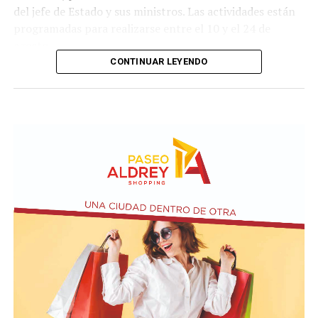
del jefe de Estado y sus ministros. Las actividades están
programadas para realizarse entre el 10 y el 24 de
agosto.
CONTINUAR LEYENDO
Este ejercicio combinado se realiza de forma anual desde
1978 y busca incrementar el adiestramiento y la
interoperabilidad en operaciones navales y anfibias.
Según los considerandos del decreto, el fin es
estandarizar y simplificar los procesos de planeamiento
entre ambas armadas.
El texto oficial destaca que la participación argentina en
estas maniobras señala su compromiso con la seguridad
internacional y la estabilidad regional. Asimismo, el
Gobierno busca reforzar su posición como socio
estratégico en el continente americano.
La autorización militar ocurre en un contexto de