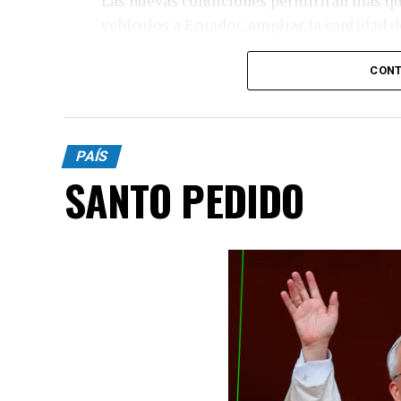
Las nuevas condiciones permitirán más qu
vehículos a Ecuador, ampliar la cantidad 
de uno de los principales complejos indust
CONT
PAÍS
SANTO PEDIDO