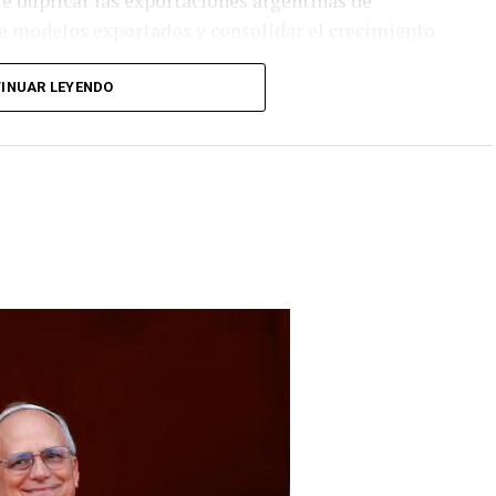
e duplicar las exportaciones argentinas de
de modelos exportados y consolidar el crecimiento
riales y exportadores del país.
INUAR LEYENDO