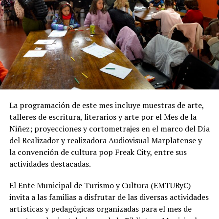
afectados por las excavaciones, así como la reposición
de material granular en las calles intervenidas.
Desde OSSE destacaron que la ampliación del sistema
cloacal representa un aporte importante para la
protección ambiental, ya que permite disminuir la
utilización de pozos absorbentes y contribuye a
preservar las napas de agua subterránea, además de
mejorar las condiciones de higiene y salubridad para los
vecinos.
La programación de este mes incluye muestras de arte,
talleres de escritura, literarios y arte por el Mes de la
Tras la apertura de sobres, el expediente continuará su
Niñez; proyecciones y cortometrajes en el marco del Día
recorrido administrativo con la intervención de la
del Realizador y realizadora Audiovisual Marplatense y
Comisión de Estudio de Ofertas y Adjudicación, que
la convención de cultura pop Freak City, entre sus
tendrá a su cargo la evaluación de las propuestas
actividades destacadas.
presentadas por las empresas interesadas en ejecutar la
obra.
El Ente Municipal de Turismo y Cultura (EMTURyC)
invita a las familias a disfrutar de las diversas actividades
artísticas y pedagógicas organizadas para el mes de