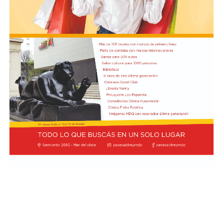
En tanto, el viernes 21 a las 17:30 se desarrollará “El
Cerebro Mágico: construyendo preguntas, respuestas y
circuitos”, a cargo de María Paula Algote. Se trata de un
taller práctico de arte, ciencia y tecnología en el que al
finalizar cada participante se lleva su propia creación
terminada. Es una actividad arancelada (incluye
materiales) destinada a niños a partir de los 6 años.
Los participantes menores de 8 años deberán asistir
acompañados por una persona adulta (menores
asistentes $12.000 y adulto acompañante $5.000). Las
entradas están disponibles en la boletería de lunes a
viernes de 14 a 19.
Asimismo, el viernes 28 a las 17:30 se realizará “Arco Iris
de Cuentos” con Lecturita Ediciones a cargo de
Margarita Luna. Consistirá en un espacio interactivo de
lectura en el que, por medio de un libro álbum, los niños