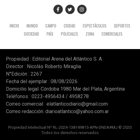
INICIO
MUNDO
CAMPO
CIUDAD
ESPECTÁCULOS
DEPORTES
SOCIEDAD
PAÍS
POLICIALES
ZONA
COMERCIALES
Propiedad : Editorial Arena del Atlántico S. A.
Director : Nicolás Roberto Miraglia
N°Edición : 2267
Fecha del ejemplar : 08/08/2026
Domicilio legal: Córdoba 1980 Mar del Plata, Argentina
Teléfonos : 0223-4956434 / 4958278
Correo comercial :
elatlanticodiario@gmail.com
Correo redacción:
diarioatlantico@yahoo.com.ar
Propiedad Intelectual Nº RL-2024-138149815-APN-DNDA#MJ © 2020
Todos los derechos reservados