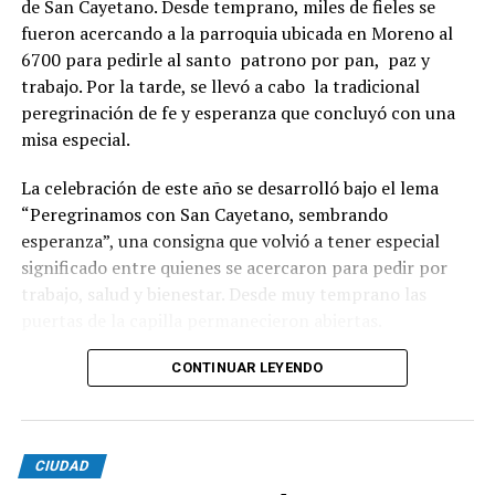
de San Cayetano. Desde temprano, miles de fieles se
fueron acercando a la parroquia ubicada en Moreno al
6700 para pedirle al santo patrono por pan, paz y
trabajo. Por la tarde, se llevó a cabo la tradicional
peregrinación de fe y esperanza que concluyó con una
misa especial.
La celebración de este año se desarrolló bajo el lema
“Peregrinamos con San Cayetano, sembrando
esperanza”, una consigna que volvió a tener especial
significado entre quienes se acercaron para pedir por
trabajo, salud y bienestar. Desde muy temprano las
puertas de la capilla permanecieron abiertas.
La imagen del santo salió del santuario de Moreno al
CONTINUAR LEYENDO
6700 y fue acompañada por una multitud que recorrió
las calles del barrio. Grandes, jóvenes y niños y fieles se
sumaron al recorrido con banderas, espigas y distintas
CIUDAD
expresiones de fe.