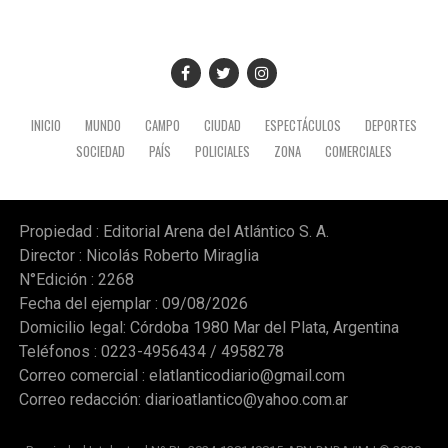
INICIO
MUNDO
CAMPO
CIUDAD
ESPECTÁCULOS
DEPORTES
SOCIEDAD
PAÍS
POLICIALES
ZONA
COMERCIALES
Propiedad : Editorial Arena del Atlántico S. A.
Director : Nicolás Roberto Miraglia
N°Edición : 2268
Fecha del ejemplar : 09/08/2026
Domicilio legal: Córdoba 1980 Mar del Plata, Argentina
Teléfonos : 0223-4956434 / 4958278
Correo comercial :
elatlanticodiario@gmail.com
Correo redacción:
diarioatlantico@yahoo.com.ar