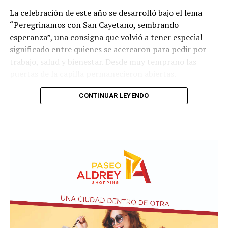
La celebración de este año se desarrolló bajo el lema
“Peregrinamos con San Cayetano, sembrando
esperanza”, una consigna que volvió a tener especial
significado entre quienes se acercaron para pedir por
trabajo, salud y bienestar. Desde muy temprano las
puertas de la capilla permanecieron abiertas.
La imagen del santo salió del santuario de Moreno al
CONTINUAR LEYENDO
6700 y fue acompañada por una multitud que recorrió
las calles del barrio. Grandes, jóvenes y niños y fieles se
sumaron al recorrido con banderas, espigas y distintas
expresiones de fe.
En paralelo, distintos gremios y organizaciones sociales
se sumaron bajo las consignas de paz, pan, tierra, techo
y trabajo, para visibilizar la situación de trabajadores y
desocupados.