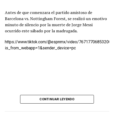
Antes de que comenzara el partido amistoso de
Barcelona vs. Nottingham Forest, se realizó un emotivo
minuto de silencio por la muerte de Jorge Messi
ocurrido este sábado por la madrugada.
https://www.tiktok.com/@espnmx/video/767177068532007
is_from_webapp=1&sender_device=pc
Fuertes diferencias entre provincias
La radiografía provincial muestra importantes
contrastes. La Rioja registra la mayor mora por monto
del país, con 24,5%, seguida por San Luis (22,6%) y
Santa Cruz (22,2%). En el otro extremo se encuentran
La Pampa (9,1%), CABA (11,9%) y Entre Ríos (13,4%).
En términos de endeudamiento —medido como crédito
CONTINUAR LEYENDO
sobre PBG provincial—, Tucumán, Catamarca y Formosa
presentan los niveles más altos.