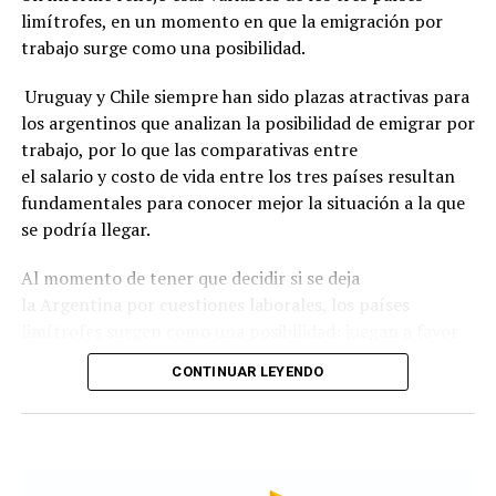
limítrofes, en un momento en que la emigración por
billones a proveedores no financieros.
trabajo surge como una posibilidad.
Sobre el informe
Uruguay y Chile siempre han sido plazas atractivas para
El Monitor mensual de crédito a las familias es
los argentinos que analizan la posibilidad de emigrar por
elaborado por la Facultad de Ciencias Empresariales de
trabajo, por lo que las comparativas entre
la Universidad Austral y ECO GO a partir de la Central de
el salario y costo de vida entre los tres países resultan
Deudores del BCRA. Pese a su denominación, el universo
fundamentales para conocer mejor la situación a la que
analizado corresponde específicamente a personas
se podría llegar.
físicas, no a unidades familiares: incluye personas con
Al momento de tener que decidir si se deja
saldo positivo informado a la Central de Deudores y
la Argentina por cuestiones laborales, los países
excluye personas jurídicas.
limítrofes surgen como una posibilidad: juegan a favor
El trabajo fue elaborado por Marina Dal Poggetto,
la cercanía geográfica, el idioma compartido,
CONTINUAR LEYENDO
Sebastián Menescaldi, Sebastián Balsells y Martín E.
la estabilidad económica y los indicadores de seguridad
Masci.
ciudadana.
FOTO GENTILEZA
Además, Uruguay se destaca por la similitud de
costumbres y una política migratoria amigable;