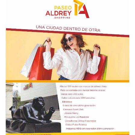
mientras que Chile resalta por la alta valoración de
los profesionales argentinos, su desarrollo urbano y la
calidad de su infraestructura.
En ese sentido, un informe de la
compañía Randstad analizó las dos variables entre los
distintos países mencionados, a partir de los ingresos
medios en cada región: 1.600.829 pesos
argentinos, 34.600 pesos uruguayos y 1.333.905 pesos
chilenos.
Asimismo, cada país fija la remuneración mínima que
rige por ley. El salario mínimo vital y
móvil en Argentina es de 376.600 pesos argentinos; del
otro lado del charco se posiciona en 25.383 pesos
uruguayos; y en el país trasandino en 555.553 pesos
chilenos.
Remuneración por ocupación