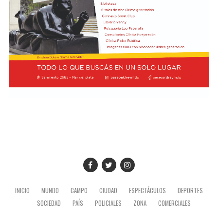
Cómo funciona el Power Ranking de la Fórmula 1
Esta clasificación funciona a través de un panel de cinco
expertos que luego de cada Gran Premio de la F1 asigna
una calificación individual a cada piloto según su
actuación a lo largo de todo el fin de semana, por lo que
incluye también la clasificación previa y, en caso de
tener, las carreras sprint.
Este análisis tiene la premisa de dejar de lado el
potencial del auto en la calificación de los pilotos, por lo
que se promedian los puntajes de los jueces para
obtener una nota final según la capacidad del corredor.
A lo largo del año, se acumularon las valoraciones de
cada uno en una tabla general que, luego de once fechas
disputadas, dieron un balance de los mejores pilotos de
INICIO
MUNDO
CAMPO
CIUDAD
ESPECTÁCULOS
DEPORTES
la máxima categoría del automovilismo durante 2026.
SOCIEDAD
PAÍS
POLICIALES
ZONA
COMERCIALES
Los mejores pilotos de la F1