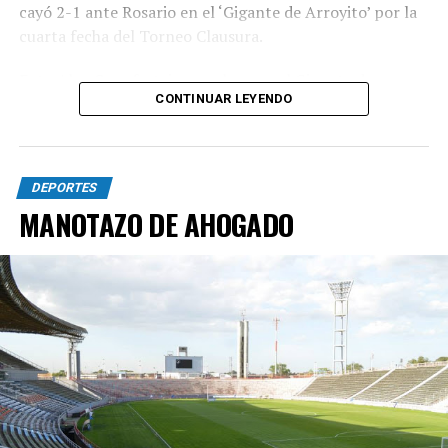
cayó 2-1 ante Rosario en el ‘Gigante de Arroyito’ por la
cuarta fecha del Torneo Clausura.
Foto Alan Sosa festeja su golazo en el Gigante de
CONTINUAR LEYENDO
Arroyito. Fotobaires
DEPORTES
MANOTAZO DE AHOGADO