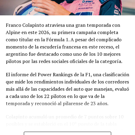
complejidad y trascendencia de la solicitud hacen
necesario un estudio integral de la documentación
presentada, especialmente por tratarse de una
Franco Colapinto atraviesa una gran temporada con
modificación vinculada a la composición societaria de la
Alpine en este 2026, su primera campaña completa
empresa que obtuvo la concesión.
como titular en la Fórmula 1. A pesar del complicado
momento de la escudería francesa en este receso, el
La novedad se conoce mientras la concesión del Minella
argentino fue destacado como uno de los 10 mejores
continúa envuelta en una delicadísima situación
pilotos por las redes sociales oficiales de la categoría.
jurídica. El proceso mediante el cual Minella Stadium
resultó adjudicataria es objeto de una investigación que
El informe del Power Rankings de la F1, una clasificación
busca determinar si existieron irregularidades en la
que mide los rendimientos individuales de los corredores
licitación impulsada por el Municipio.
más allá de las capacidades del auto que manejan, evaluó
a cada uno de los 22 pilotos en lo que va de la
La causa, que avanza en la Justicia, derivó en
temporada y reconoció al pilarense de 23 años.
cuestionamientos de distintos sectores políticos y en
presentaciones impulsadas por organizaciones civiles,
Colapinto acumuló un promedio de 7 puntos sobre 10
que pusieron bajo la lupa tanto el proceso licitatorio
posibles y se estableció en el 10º puesto de la tabla
como los movimientos societarios relacionados con la
general, igualado en puntaje con el francés Isack Hadjar,
firma concesionaria.