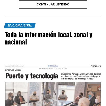
por la senda ganadora.
CONTINUAR LEYENDO
EDICIÓN DIGITAL
Toda la información local, zonal y
nacional
SINTESIS
Kimberley (3
): Tomás Casas, Bruno Di Bello, Mateo
Rinaldi, Bacigalupe y Hernán Sosa, Santiago Vásquez,
Mauricio Miori, Facundo Rojas y Leonardo Verón, Ullúa y