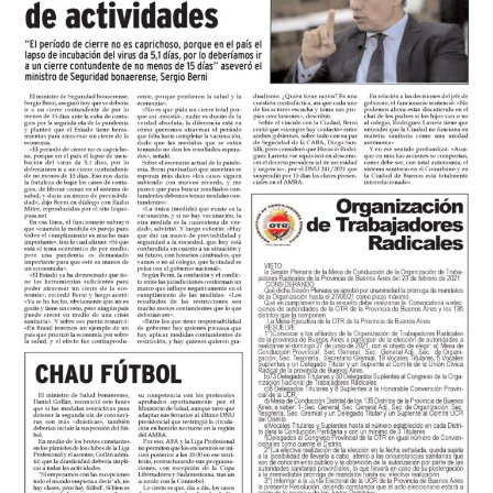
rechazar sin problemas pero la pelota le quedó a Di
Bello que la paró en tres cuartos, levantó la mirada,
abrió el pie y puso el derechazo contra el palo de Juan
Cruz Nadal que no se había vuelvo a acomodar después
del córner.
Los de Mignini eran mucho más y el tercero llegó por
decantación. A los 24, Verón avanzó a toda velocidad
por izquierda, habilitó a Castillo y Acha, que lo venía
corriendo de atrás, lo desestabilizó adentro del area,
Rubiano no dudó y el juvenil desde los doce pasos anotó
su primer gol en el Federal A para empezar a decretar la
historia.
El complemento se jugó a otro ritmo pero mostró la
solidez del fondo kimberleño cada vez que lo probaron.
Más allá de eso, en los primeros cinco minutos, Miori
tuvo dos claras para convertir el cuarto pero Nadal se
lució en ambas con dos atajadas tremendas.