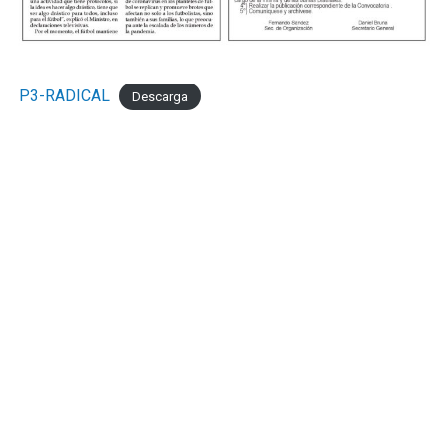
Los cambios probados por Mario Martínez le dieron a
Sol de Mayo otra presencia en el medio pero sin claridad
en el pase en el pase final. Por su lado, Mignini también
P3-RADICAL
Descarga
movió el banco para darle media hora a Ezequiel Cérica,
el refuerzo que llegó esta semana al club, y que mostró
su clase en un par de movimientos.
Cerca del final, Lucas Miguez tuvo el del honor para los
de Viedma con un tiro libre que tenía destino de gol
pero Tomás Casas voló aún mejor para conservar el cero
por segundo partido consecutivo.
Con esta victoria, los marplatenses llegan a 25 puntos y
se ubican terceros hasta que jueguen Olimpo y
Deportivo Rincón. Con nueve puntos por jugar,
Kimberley empieza a consolidarse entre los primeros
cinco y ahora toda la atención estará en Madryn donde
el próximo fin de semana visitarán a Brown para seguir